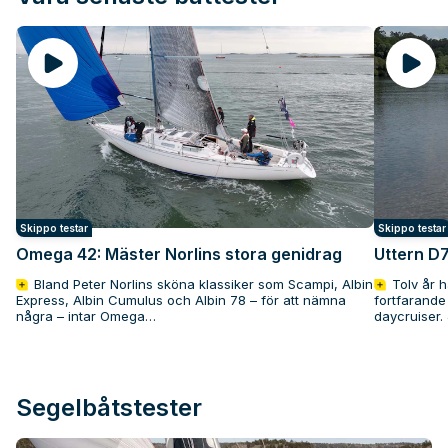
Sök båttest – ett enkelt sätt a
Skippo testar
Skippo testar
Omega 42: Mäster Norlins stora genidrag
Uttern D
Bland Peter Norlins sköna klassiker som Scampi, Albin
Tolv år h
Express, Albin Cumulus och Albin 78 – för att nämna
fortfarande
några – intar Omega…
daycruiser.
Segelbåtstester