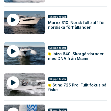
Skippo testar
Marex 310: Norsk fullträff för
nordiska förhållanden
Skippo testar
Ibiza 640: Skärgårdsracer
med DNA från Miami
Skippo testar
Sting 725 Pro: Fullt fokus på
fiske
Skippo testar