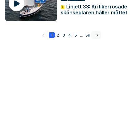
Linjett 33: Kritikerrosade
skönseglaren håller måttet
<-
1
2
3
4
5
...
59
->