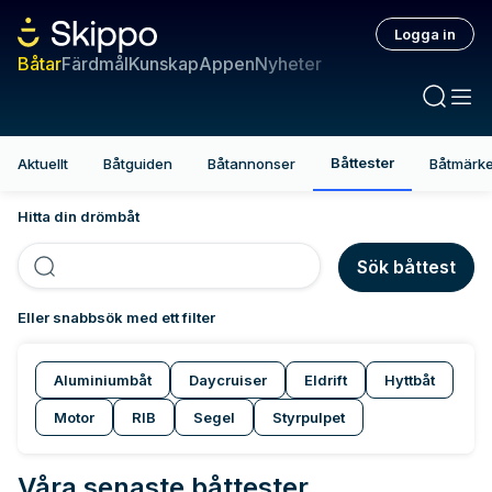
Logga in
Båtar
Färdmål
Kunskap
Appen
Nyheter
Båttester
Aktuellt
Båtguiden
Båtannonser
Båtmärk
Hitta din drömbåt
Sök båttest
Eller snabbsök med ett filter
Aluminiumbåt
Daycruiser
Eldrift
Hyttbåt
Motor
RIB
Segel
Styrpulpet
Våra senaste båttester