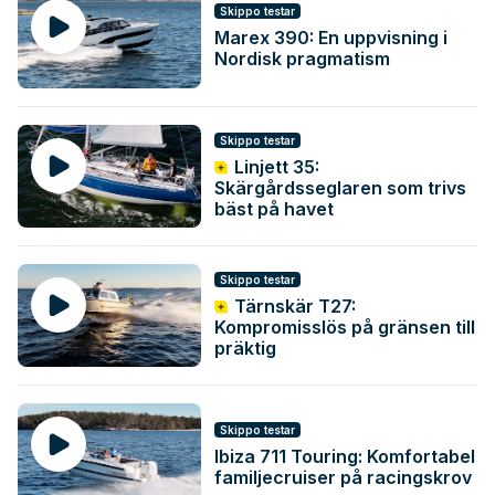
Skippo testar
Marex 390: En uppvisning i
Nordisk pragmatism
Skippo testar
Linjett 35:
Skärgårdsseglaren som trivs
bäst på havet
Skippo testar
Tärnskär T27:
Kompromisslös på gränsen till
präktig
Skippo testar
Ibiza 711 Touring: Komfortabel
familjecruiser på racingskrov