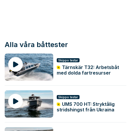
Alla våra båttester
Skippo testar
Tärnskär T32: Arbetsbåt
med dolda fartresurser
Skippo testar
UMS 700 HT: Stryktålig
stridshingst från Ukraina