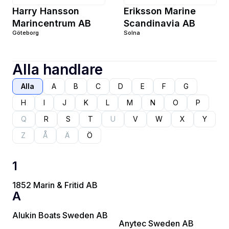
Harry Hansson
Eriksson Marine
Marincentrum AB
Scandinavia AB
Göteborg
Solna
Alla handlare
Alla
A
B
C
D
E
F
G
H
I
J
K
L
M
N
O
P
Q
R
S
T
U
V
W
X
Y
Z
Å
Ä
Ö
1
1852 Marin & Fritid AB
A
Alukin Boats Sweden AB
Anytec Sweden AB