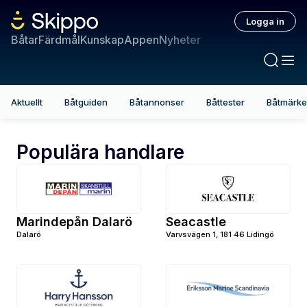
Logga in
Båtar
Färdmål
Kunskap
Appen
Nyheter
Aktuellt
Båtguiden
Båtannonser
Båttester
Båtmärk
Populära handlare
Marindepån Dalarö
Seacastle
Dalarö
Varvsvägen 1, 181 46 Lidingö