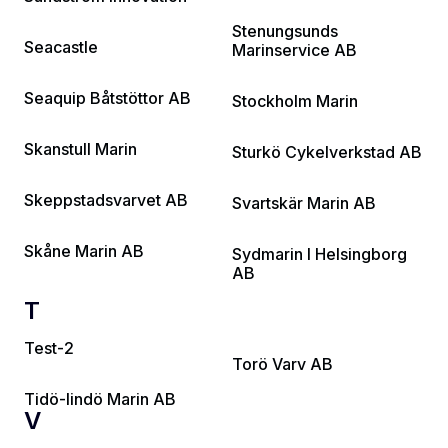
Stenungsunds
Seacastle
Marinservice AB
Seaquip Båtstöttor AB
Stockholm Marin
Skanstull Marin
Sturkö Cykelverkstad AB
Skeppstadsvarvet AB
Svartskär Marin AB
Skåne Marin AB
Sydmarin I Helsingborg
AB
T
Test-2
Torö Varv AB
Tidö-lindö Marin AB
V