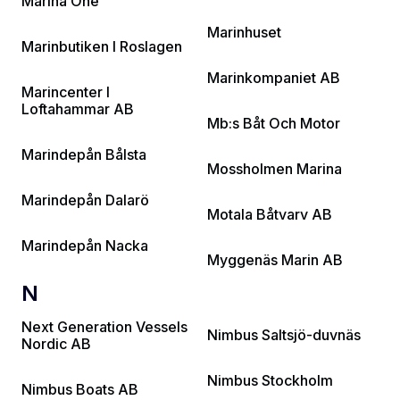
Marina One
Marinhuset
Marinbutiken I Roslagen
Marinkompaniet AB
Marincenter I
Loftahammar AB
Mb:s Båt Och Motor
Marindepån Bålsta
Mossholmen Marina
Marindepån Dalarö
Motala Båtvarv AB
Marindepån Nacka
Myggenäs Marin AB
N
Next Generation Vessels
Nimbus Saltsjö-duvnäs
Nordic AB
Nimbus Stockholm
Nimbus Boats AB