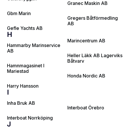
Granec Maskin AB
Gbm Marin
Gregers Båtförmedling
AB
Gefle Yachts AB
H
Marincentrum AB
Hammarby Marinservice
AB
Heller Läkk AB Lagerviks
Båtvarv
Hamnmagasinet I
Mariestad
Honda Nordic AB
Harry Hansson
I
Inha Bruk AB
Interboat Örebro
Interboat Norrköping
J