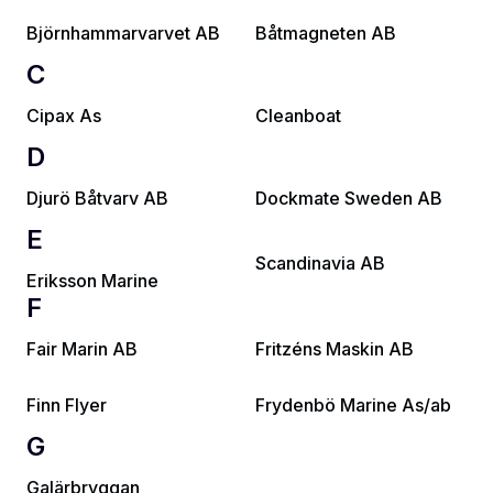
Björnhammarvarvet AB
Båtmagneten AB
C
Cipax As
Cleanboat
D
Djurö Båtvarv AB
Dockmate Sweden AB
E
Scandinavia AB
Eriksson Marine
F
Fair Marin AB
Fritzéns Maskin AB
Finn Flyer
Frydenbö Marine As/ab
G
Galärbryggan