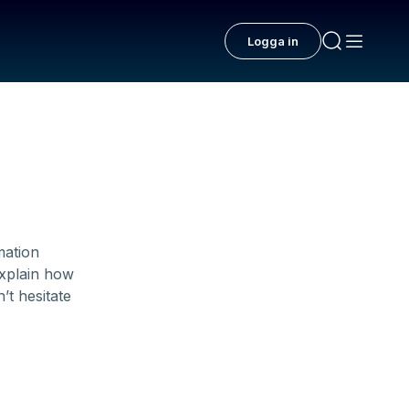
Logga in
mation
explain how
’t hesitate