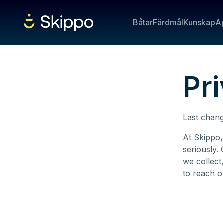
Båtar
Färdmål
Kunskap
A
Pri
Last chan
At Skippo,
seriously.
we collect
to reach o