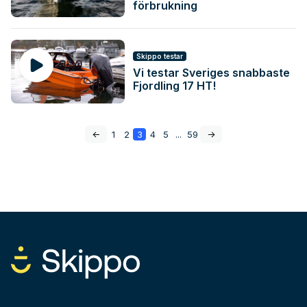
förbrukning
Skippo testar
Vi testar Sveriges snabbaste
Fjordling 17 HT!
<-
1
2
3
4
5
...
59
->