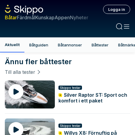
Logga in
Båtar
Färdmål
Kunskap
Appen
Nyheter
Aktuellt
Båtguiden
Båtannonser
Båttester
Båtmärk
Båtar – djuplodande båtteste
Ännu fler båttester
Till alla tester
Skippo testar
Silver Raptor ST: Sport och
komfort i ett paket
Skippo testar
Willys X8: Förnuftig på