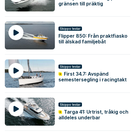
gränsen till präktig
Skippo testar
Flipper 850: Från praktfiasko
till älskad familjebåt
Skippo testar
First 34.7: Avspänd
semestersegling i racingtakt
Skippo testar
Targa 41: Urtrist, tråkig och
alldeles underbar