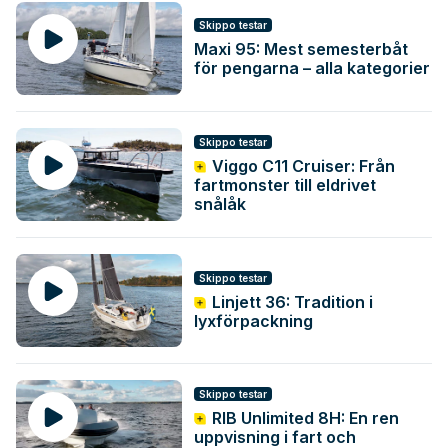
Skippo testar
Maxi 95: Mest semesterbåt
för pengarna – alla kategorier
Skippo testar
Viggo C11 Cruiser: Från
fartmonster till eldrivet
snålåk
Skippo testar
Linjett 36: Tradition i
lyxförpackning
Skippo testar
RIB Unlimited 8H: En ren
uppvisning i fart och