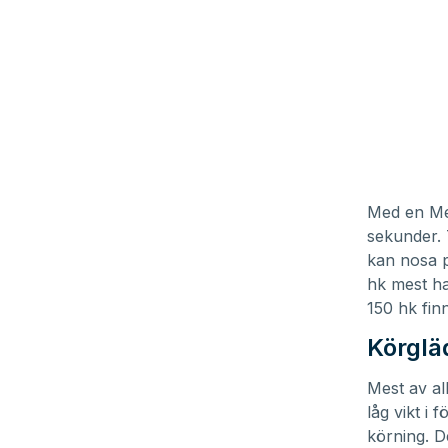
Med en Mer
sekunder.
kan nosa på
hk mest ha
150 hk finn
Körgläd
Mest av all
låg vikt i
körning. D