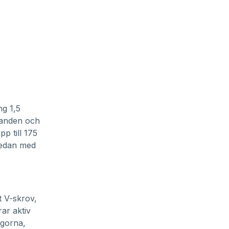
ng 1,5
landen och
p till 175
Redan med
st V-skrov,
ar aktiv
ågorna,