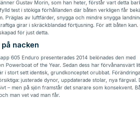
nner Gustav Morin, som han heter, förstår vart detta bark
tfylld test i stökiga förhållanden där båten verkligen får be
m. Präglas av luftfärder, snygga och mindre snygga landni
raftiga girar i skräckblandad förtjusning. För att båten kan.
skapad för just detta.
r på nacken
app 605 Enduro presenterades 2014 belönades den med
n Powerboat of the Year. Sedan dess har förvånansvärt lit
r i stort sett identisk, grundkonceptet orubbat. Förändring
rsiktiga: justerade dynor, uppdaterade stolar, nya färgval.
sivt – men på sjön framstår det snarare som konsekvent. Bå
och man vet vad man får.