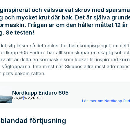
nginspirerat och välsvarvat skrov med sparsm
g och mycket krut där bak. Det är själva grunden
rmaskin. Frågan är om den håller måttet 12 år 
g. Se testen!
det sittplatser så det räcker för hela kompisgänget om det 
ordkapp 605 Enduro har allt som skapar en skaplig sol oc
v allt är detta en körmaskin som lockar till inspirerad körn
r vågtopparna. Inte minst när Skippos allra mest adrenalins
ar plats bakom rätten.
Nordkapp Enduro 605
L: 6,06
B: 2,2
D: 0,9
Läs mer om
Nordkapp End
blandad förtjusning