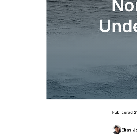
No
Unde
Publicerad
2
Elias 