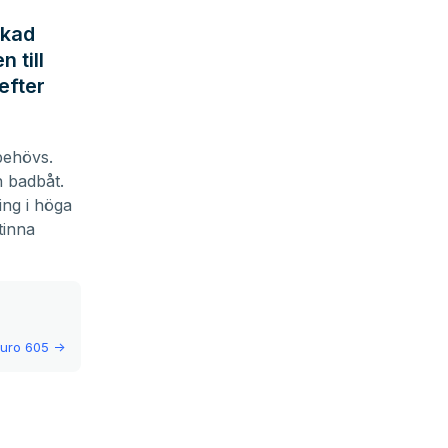
akad
 till
efter
behövs.
h badbåt.
ing i höga
tinna
uro 605
->