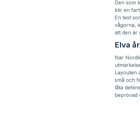
Den som kä
blir en far
En test so
vågorna, k
att den är 
Elva å
När Nordk
utmärkelse
Layouten ä
små och fö
låta defen
beprövad 