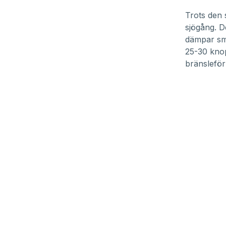
Trots den 
sjögång. D
dämpar sm
25-30 knop
bränsleförb