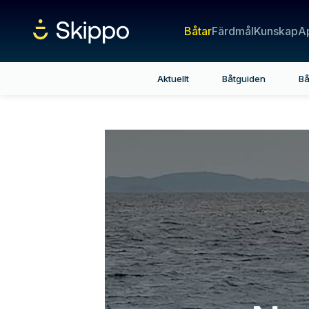
Båtar
Färdmål
Kunskap
A
Aktuellt
Båtguiden
Bå