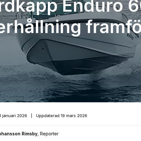
rdkapp Enduro 6
rhållning framför
1 januari 2026
|
Uppdaterad
19 mars 2026
Johansson Rimsby
,
Reporter