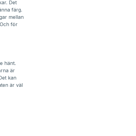
ar. Det
känna färg.
ngar mellan
 Och för
e hänt.
arna är
 Det kan
ten är väl