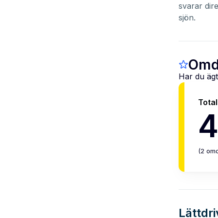
svarar dir
sjön.
Omd
Har du ägt
Tota
4
(
2
om
Lättdr