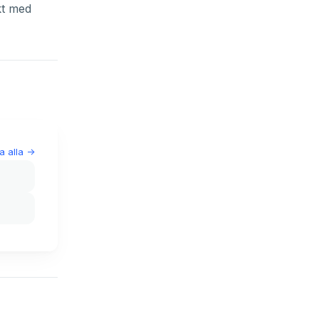
kt med
a alla
->