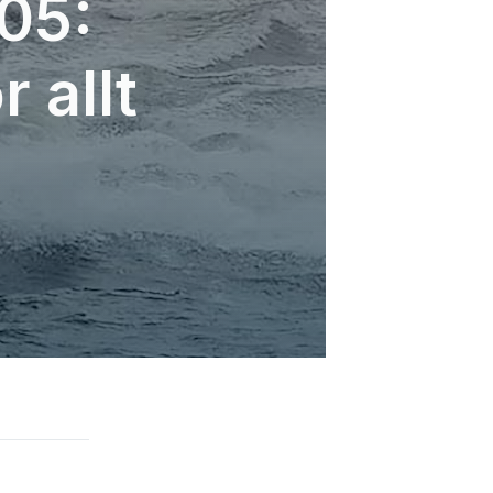
05:
 allt