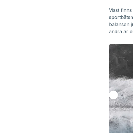
Visst finn
sportbåts
balansen j
andra är d