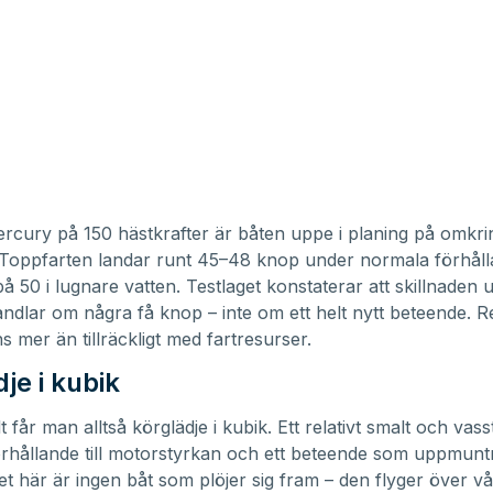
cury på 150 hästkrafter är båten uppe i planing på omkri
 Toppfarten landar runt 45–48 knop under normala förhål
 50 i lugnare vatten. Testlaget konstaterar att skillnaden up
ndlar om några få knop – inte om ett helt nytt beteende. 
s mer än tillräckligt med fartresurser.
je i kubik
t får man alltså körglädje i kubik. Ett relativt smalt och vas
 förhållande till motorstyrkan och ett beteende som uppmuntr
et här är ingen båt som plöjer sig fram – den flyger över v