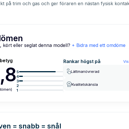
ekt på trim och gas och ger föraren en nästan fysisk konta
ömen
, kört eller seglat denna modell?
+ Bidra med ett omdöme
lbetyg
Rankar högst på
Vis
,8
Lättmanövrerad
5
4
3
Kvalitetskänsla
2
dömen
)
1
iven = snabb = snål