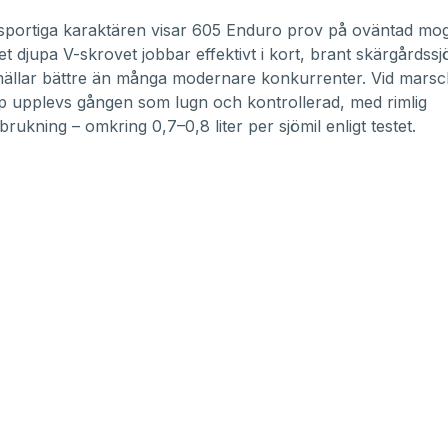
sportiga karaktären visar 605 Enduro prov på oväntad mog
et djupa V-skrovet jobbar effektivt i kort, brant skärgårdss
ällar bättre än många modernare konkurrenter. Vid marsch
 upplevs gången som lugn och kontrollerad, med rimlig
rukning – omkring 0,7–0,8 liter per sjömil enligt testet.