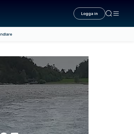
Logga in
ndlare