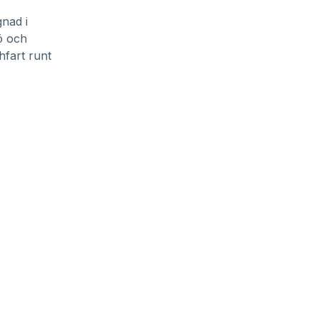
nad i
jö och
fart runt