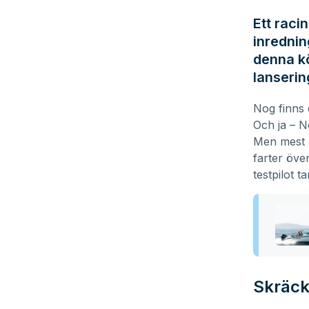
Ett raci
inrednin
denna kö
lanserin
Nog finns 
Och ja – N
Men mest a
farter öve
testpilot t
Skräck