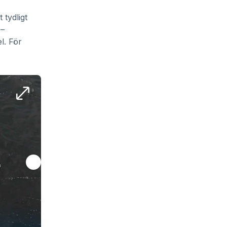
 tydligt
 –
l. För