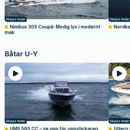
Skippo testar
Skippo testar
Nimbus 305 Coupé: Modig lyx i modernt
Nordkap
mak
Båtar U-Y
Skippo testar
Skippo testar
UMS 585 CC – se upp för uppstickaren
Uttern 