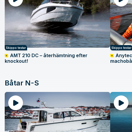
Skippo testar
Skippo testar
AMT 210 DC – återhämtning efter
Anytec
knockout!
machobå
Båtar N-S