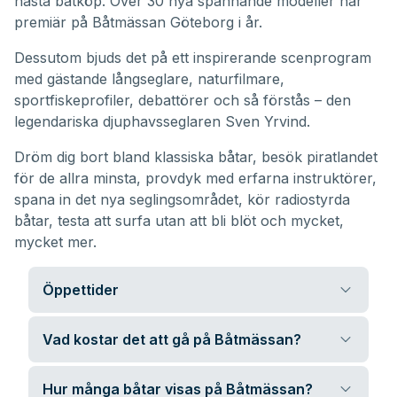
nästa båtköp. Över 30 nya spännande modeller har
premiär på Båtmässan Göteborg i år.
Dessutom bjuds det på ett inspirerande scenprogram
med gästande långseglare, naturfilmare,
sportfiskeprofiler, debattörer och så förstås – den
legendariska djuphavsseglaren Sven Yrvind.
Dröm dig bort bland klassiska båtar, besök piratlandet
för de allra minsta, provdyk med erfarna instruktörer,
spana in det nya seglingsområdet, kör radiostyrda
båtar, testa att surfa utan att bli blöt och mycket,
mycket mer.
Öppettider
Vad kostar det att gå på Båtmässan?
Hur många båtar visas på Båtmässan?