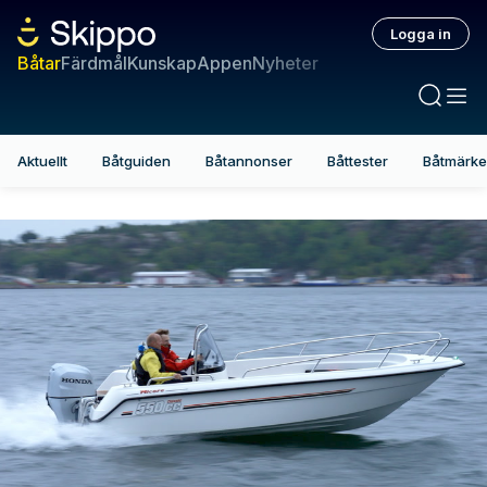
Logga in
Båtar
Färdmål
Kunskap
Appen
Nyheter
Aktuellt
Båtguiden
Båtannonser
Båttester
Båtmärk