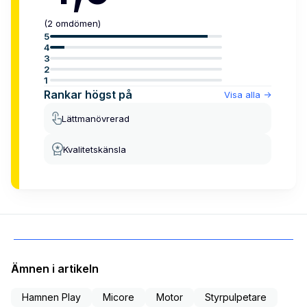
(
2
omdömen
)
5
4
3
2
1
Rankar högst på
Visa alla
->
Lättmanövrerad
Kvalitetskänsla
Ämnen i artikeln
Hamnen Play
Micore
Motor
Styrpulpetare