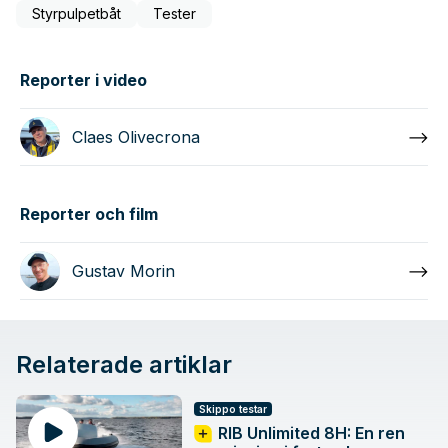
Styrpulpetbåt
Tester
Reporter i video
Claes Olivecrona
Reporter och film
Gustav Morin
Relaterade artiklar
Skippo testar
RIB Unlimited 8H: En ren