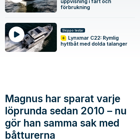
uppvisning i fart och
förbrukning
Skippo testar
Lynxmar C22: Rymlig
hyttbåt med dolda talanger
Magnus har sparat varje
löprunda sedan 2010 – nu
gör han samma sak med
båtturerna