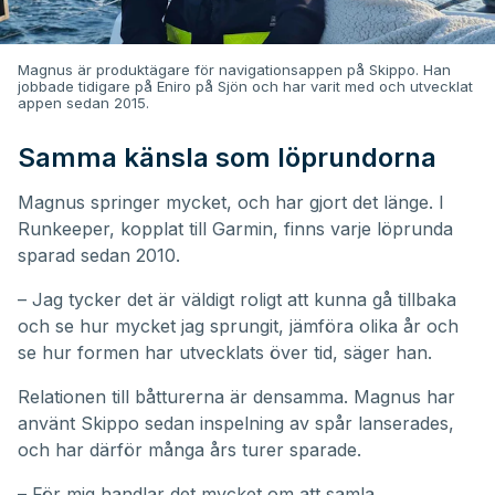
Magnus är produktägare för navigationsappen på Skippo. Han
jobbade tidigare på Eniro på Sjön och har varit med och utvecklat
appen sedan 2015.
Samma känsla som löprundorna
Magnus springer mycket, och har gjort det länge. I
Runkeeper, kopplat till Garmin, finns varje löprunda
sparad sedan 2010.
– Jag tycker det är väldigt roligt att kunna gå tillbaka
och se hur mycket jag sprungit, jämföra olika år och
se hur formen har utvecklats över tid, säger han.
Relationen till båtturerna är densamma. Magnus har
använt Skippo sedan inspelning av spår lanserades,
och har därför många års turer sparade.
– För mig handlar det mycket om att samla