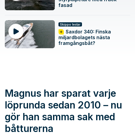
fasad
Skippo testar
Saxdor 340: Finska
miljardbolagets nästa
framgångsbåt?
Magnus har sparat varje
löprunda sedan 2010 – nu
gör han samma sak med
båtturerna