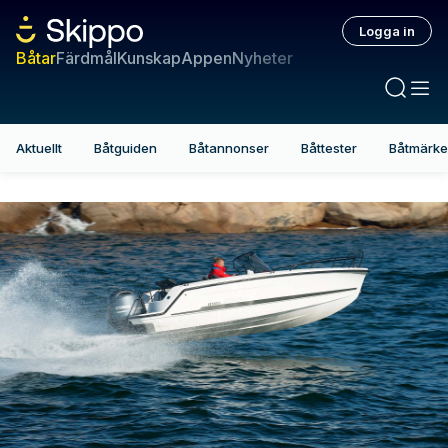
Logga in
Båtar
Färdmål
Kunskap
Appen
Nyheter
Aktuellt
Båtguiden
Båtannonser
Båttester
Båtmärk