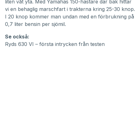
liten våt yta. Med Yamahas 150-hästare där bak hittar
vi en behaglig marschfart i trakterna kring 25-30 knop.
I 20 knop kommer man undan med en förbrukning på
0,7 liter bensin per sjömil.
Se också:
Ryds 630 VI – första intrycken från testen