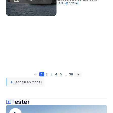
L:
2,3 m
B:
1,22 m
<-
1
2
3
4
5
...
38
->
Lägg till en modell
Tester