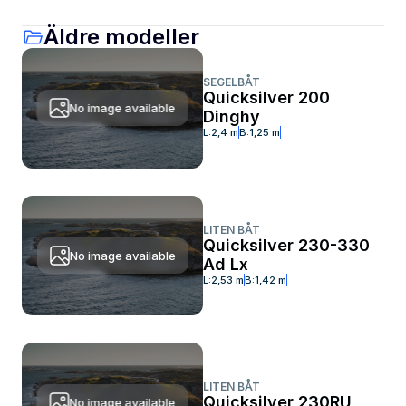
Äldre modeller
SEGELBÅT
Quicksilver 200
No image available
Dinghy
L:
2,4 m
B:
1,25 m
LITEN BÅT
Quicksilver 230-330
No image available
Ad Lx
L:
2,53 m
B:
1,42 m
LITEN BÅT
Quicksilver 230RU
No image available