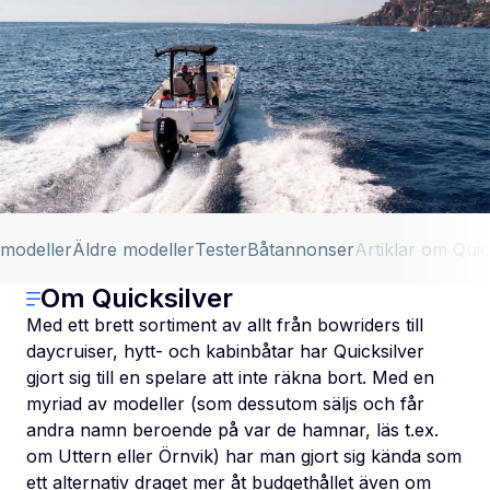
 modeller
Äldre modeller
Tester
Båtannonser
Artiklar om Quic
Om Quicksilver
Med ett brett sortiment av allt från bowriders till
daycruiser, hytt- och kabinbåtar har Quicksilver
gjort sig till en spelare att inte räkna bort. Med en
myriad av modeller (som dessutom säljs och får
andra namn beroende på var de hamnar, läs t.ex.
om Uttern eller Örnvik) har man gjort sig kända som
ett alternativ draget mer åt budgethållet även om