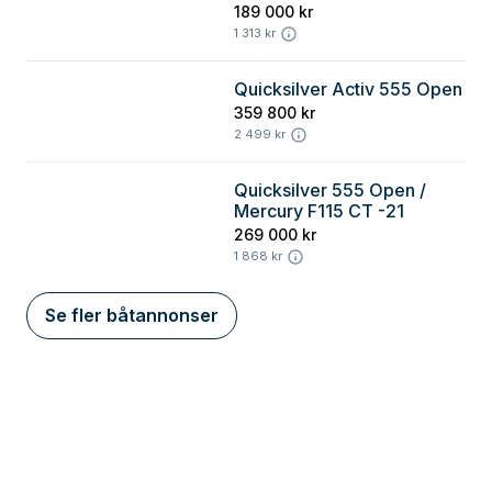
189 000 kr
1 313 kr
Quicksilver Activ 555 Open
Halland
359 800 kr
2 499 kr
Quicksilver 555 Open /
Skåne
Mercury F115 CT -21
269 000 kr
1 868 kr
Se fler båtannonser