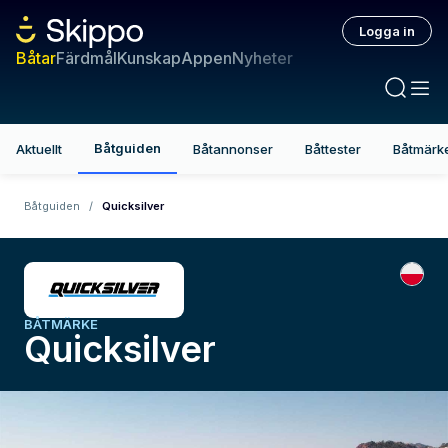
Logga in
Båtar
Färdmål
Kunskap
Appen
Nyheter
Båtguiden
Aktuellt
Båtannonser
Båttester
Båtmärk
Båtguiden
/
Quicksilver
BÅTMÄRKE
Quicksilver