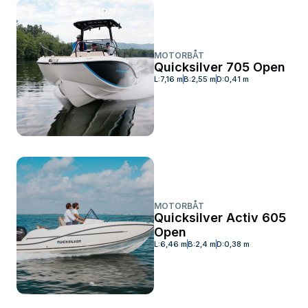
MOTORBÅT
Quicksilver 705 Open
L:
7,16 m
B:
2,55 m
D:
0,41 m
MOTORBÅT
Quicksilver Activ 605
Open
L:
6,46 m
B:
2,4 m
D:
0,38 m