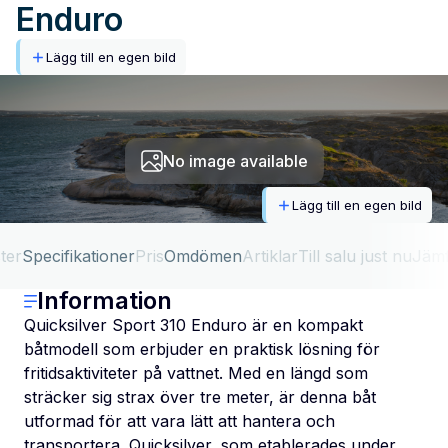
Enduro
Lägg till en egen bild
No image available
Lägg till en egen bild
ter
Specifikationer
Pris
Omdömen
Artiklar
Till salu just nu
Jäm
Information
Quicksilver Sport 310 Enduro är en kompakt
båtmodell som erbjuder en praktisk lösning för
fritidsaktiviteter på vattnet. Med en längd som
sträcker sig strax över tre meter, är denna båt
utformad för att vara lätt att hantera och
transportera. Quicksilver, som etablerades under