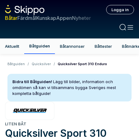
Logga in
Båtar
Färdmål
Kunskap
Appen
Nyheter
Båtguiden
Aktuellt
Båtannonser
Båttester
Båtmärk
Båtguiden
/
Quicksilver
/
Quicksilver Sport 310 Enduro
Bidra till Båtguiden!
Lägg till bilder, information och
omdömen så kan vi tillsammans bygga Sveriges mest
kompletta båtguide!
LITEN BÅT
Quicksilver
Sport 310