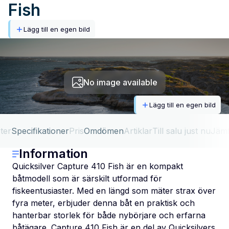
Fish
Lägg till en egen bild
No image available
Lägg till en egen bild
ter
Specifikationer
Pris
Omdömen
Artiklar
Till salu just nu
Jäm
Information
Quicksilver Capture 410 Fish är en kompakt
båtmodell som är särskilt utformad för
fiskeentusiaster. Med en längd som mäter strax över
fyra meter, erbjuder denna båt en praktisk och
hanterbar storlek för både nybörjare och erfarna
båtägare. Capture 410 Fish är en del av Quicksilvers