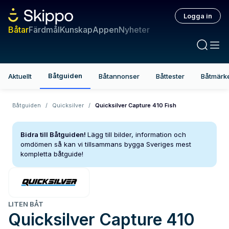
Logga in
Båtar
Färdmål
Kunskap
Appen
Nyheter
Båtguiden
Aktuellt
Båtannonser
Båttester
Båtmärk
Båtguiden
/
Quicksilver
/
Quicksilver Capture 410 Fish
Bidra till Båtguiden!
Lägg till bilder, information och
omdömen så kan vi tillsammans bygga Sveriges mest
kompletta båtguide!
LITEN BÅT
Quicksilver
Capture 410