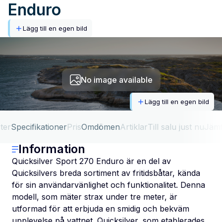
Enduro
Lägg till en egen bild
No image available
Lägg till en egen bild
ter
Specifikationer
Pris
Omdömen
Artiklar
Till salu just nu
Jäm
Information
Quicksilver Sport 270 Enduro är en del av
Quicksilvers breda sortiment av fritidsbåtar, kända
för sin användarvänlighet och funktionalitet. Denna
modell, som mäter strax under tre meter, är
utformad för att erbjuda en smidig och bekväm
upplevelse på vattnet. Quicksilver, som etablerades