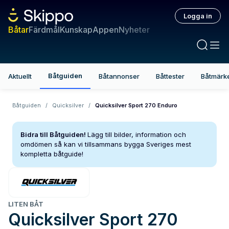
Logga in
Båtar
Färdmål
Kunskap
Appen
Nyheter
Båtguiden
Aktuellt
Båtannonser
Båttester
Båtmärk
Båtguiden
/
Quicksilver
/
Quicksilver Sport 270 Enduro
Bidra till Båtguiden!
Lägg till bilder, information och
omdömen så kan vi tillsammans bygga Sveriges mest
kompletta båtguide!
LITEN BÅT
Quicksilver
Sport 270