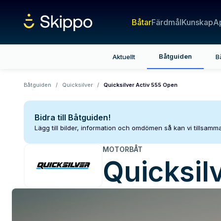
Båtar
Färdmål
Kunskap
A
Båtguiden
Aktuellt
B
Båtguiden
/
Quicksilver
/
Quicksilver Activ 555 Open
Bidra till Båtguiden!
Lägg till bilder, information och omdömen så kan vi tillsam
MOTORBÅT
Quicksil