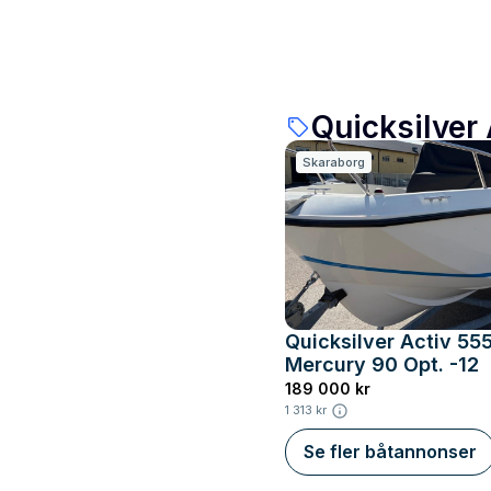
Quicksilver 
Skaraborg
Quicksilver Activ 555
Mercury 90 Opt. -12
189 000 kr
1 313 kr
Se fler båtannonser