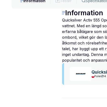
Information
Tester
Specifikatio
Information
Quicksilver Activ 555 Op
vattnet. Med en längd so
erfarna båtägare som sö
ombord, vilket gör den l
åtkomst och rörelsefrihe
talet, har byggt upp ett 
inget undantag. Denna mod
popularitet och anpassni
Quicksi
Polen
114