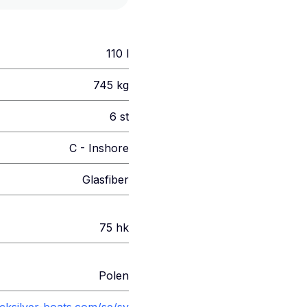
110
l
745
kg
6
st
C - Inshore
Glasfiber
75
hk
Polen
cksilver-boats.com/se/sv