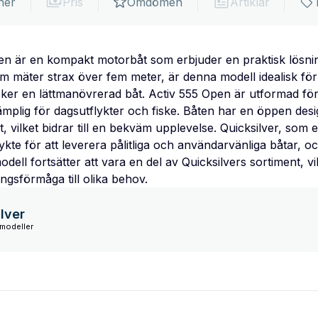
ner
Pris
Omdömen
Artiklar
en är en kompakt motorbåt som erbjuder en praktisk lösning 
m mäter strax över fem meter, är denna modell idealisk fö
ker en lättmanövrerad båt. Activ 555 Open är utformad fö
ämplig för dagsutflykter och fiske. Båten har en öppen des
t, vilket bidrar till en bekväm upplevelse. Quicksilver, som
rykte för att leverera pålitliga och användarvänliga båtar, 
ell fortsätter att vara en del av Quicksilvers sortiment, vi
ngsförmåga till olika behov.
lver
 modeller