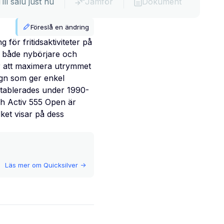
Till salu just nu
Jämför
Dokument
Föreslå en ändring
för fritidsaktiviteter på
r både nybörjare och
r att maximera utrymmet
ign som ger enkel
 etablerades under 1990-
och Activ 555 Open är
lket visar på dess
Läs mer om
Quicksilver
->