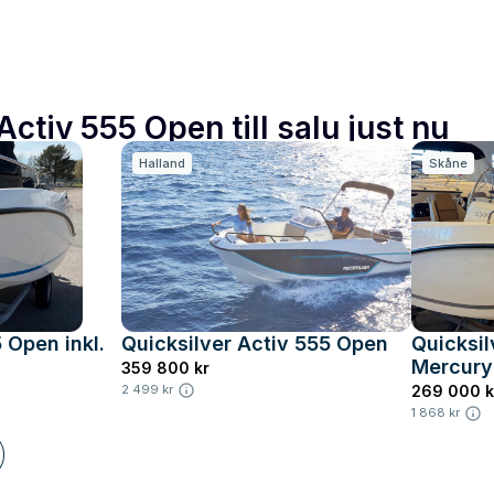
Activ 555 Open till salu just nu
Halland
Skåne
 Open inkl.
Quicksilver Activ 555 Open
Quicksil
Mercury 
359 800 kr
269 000 k
2 499 kr
1 868 kr