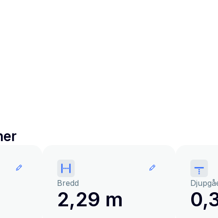
ner
Bredd
Djupgå
2,29 m
0,