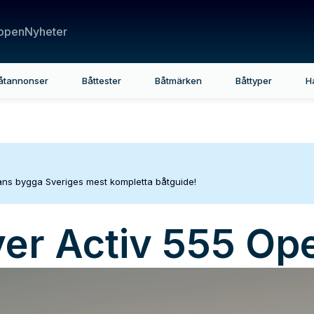
ppen
Nyheter
åtannonser
Båttester
Båtmärken
Båttyper
H
mans bygga Sveriges mest kompletta båtguide!
ver
Activ 555 Op