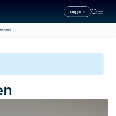
Logga in
andlare
en