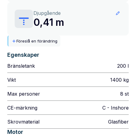
Djupgående
0,41 m
Föreslå en förändring
Egenskaper
Bränsletank
200
l
Vikt
1400
kg
Max personer
8
st
CE-märkning
C - Inshore
Skrovmaterial
Glasfiber
Motor