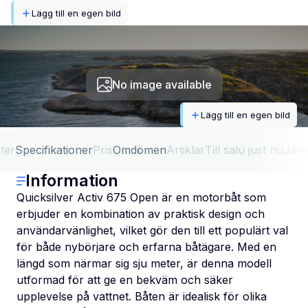
Lägg till en egen bild
No image available
Lägg till en egen bild
ter
Specifikationer
Pris
Omdömen
Artiklar
Till salu just nu
Jäm
Information
Quicksilver Activ 675 Open är en motorbåt som
erbjuder en kombination av praktisk design och
användarvänlighet, vilket gör den till ett populärt val
för både nybörjare och erfarna båtägare. Med en
längd som närmar sig sju meter, är denna modell
utformad för att ge en bekväm och säker
upplevelse på vattnet. Båten är idealisk för olika