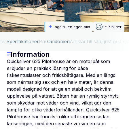
Lägg till en egen bild
Se
7
bilder
ter
Specifikationer
Pris
Omdömen
Artiklar
Till salu just nu
Jäm
Information
Quicksilver 625 Pilothouse är en motorbåt som
erbjuder en praktisk lösning för både
fiskeentusiaster och fritidsbåtägare. Med en längd
som närmar sig sex och en halv meter, är denna
modell designad för att ge en stabil och bekväm
upplevelse på vattnet. Båten har en rymlig styrhytt
som skyddar mot väder och vind, vilket gör den
lämplig för olika väderförhållanden. Quicksilver 625
Pilothouse har funnits i olika utföranden sedan
lanseringen, med den senaste versionen som