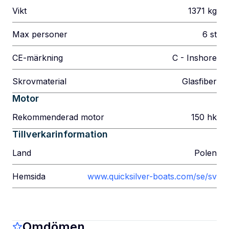
Vikt
1371
kg
Max personer
6
st
CE-märkning
C - Inshore
Skrovmaterial
Glasfiber
Motor
Rekommenderad motor
150
hk
Tillverkarinformation
Land
Polen
Hemsida
www.quicksilver-boats.com/se/sv
Omdömen