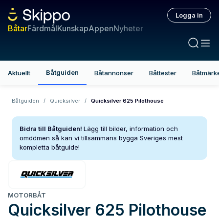
Logga in
Båtar
Färdmål
Kunskap
Appen
Nyheter
Båtguiden
Aktuellt
Båtannonser
Båttester
Båtmärk
Båtguiden
/
Quicksilver
/
Quicksilver 625 Pilothouse
Bidra till Båtguiden!
Lägg till bilder, information och
omdömen så kan vi tillsammans bygga Sveriges mest
kompletta båtguide!
MOTORBÅT
Quicksilver
625 Pilothouse