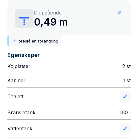
Djupgående
0,49 m
Föreslå en förändring
Egenskaper
Kojplatser
2
st
Kabiner
1
st
Toalett
Bränsletank
160
l
Vattentank