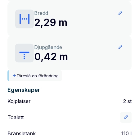
Bredd
2,29 m
Djupgående
0,42 m
Föreslå en förändring
Egenskaper
Kojplatser
2
st
Toalett
Bränsletank
110
l