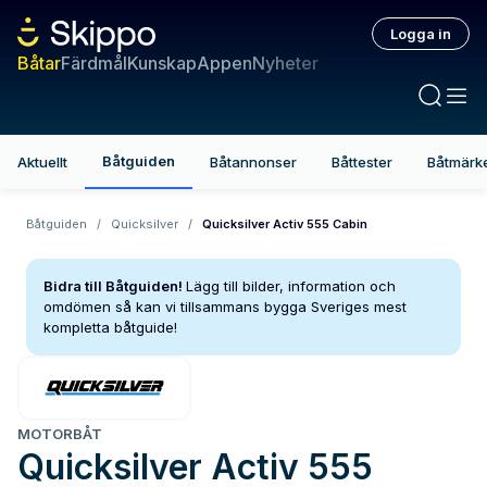
Logga in
Båtar
Färdmål
Kunskap
Appen
Nyheter
Båtguiden
Aktuellt
Båtannonser
Båttester
Båtmärk
Båtguiden
/
Quicksilver
/
Quicksilver Activ 555 Cabin
Bidra till Båtguiden!
Lägg till bilder, information och
omdömen så kan vi tillsammans bygga Sveriges mest
kompletta båtguide!
MOTORBÅT
Quicksilver
Activ 555