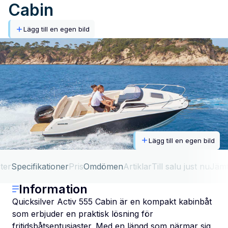
Cabin
Lägg till en egen bild
Lägg till en egen bild
ter
Specifikationer
Pris
Omdömen
Artiklar
Till salu just nu
Jäm
Information
Quicksilver Activ 555 Cabin är en kompakt kabinbåt
som erbjuder en praktisk lösning för
fritidsbåtsentusiaster. Med en längd som närmar sig