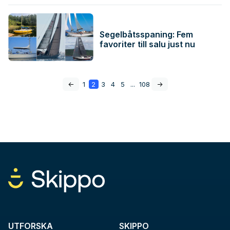
Segelbåtsspaning: Fem
favoriter till salu just nu
<-
1
2
3
4
5
...
108
->
UTFORSKA
SKIPPO