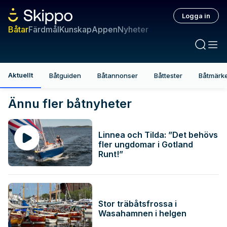
Logga in
Båtar
Färdmål
Kunskap
Appen
Nyheter
Aktuellt
Båtguiden
Båtannonser
Båttester
Båtmärk
Båtar – djuplodande båtteste
Ännu fler båtnyheter
Linnea och Tilda: ”Det behövs
fler ungdomar i Gotland
Runt!”
Stor träbåtsfrossa i
Wasahamnen i helgen