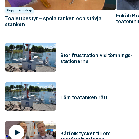
Skippo kunskap
Enkät: Br
Toalettbestyr – spola tanken och stävja
toatömni
stanken
Stor frustration vid tömnings-
stationerna
Töm toatanken rätt
Båtfolk tycker till om