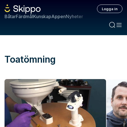
Logga in
Båtar
Färdmål
Kunskap
Appen
Nyheter
Toatömning