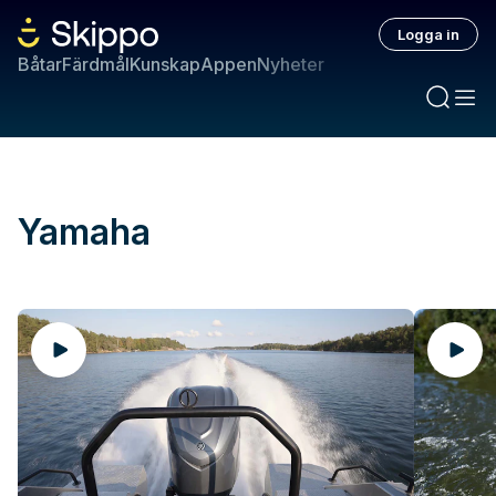
Logga in
Båtar
Färdmål
Kunskap
Appen
Nyheter
Yamaha