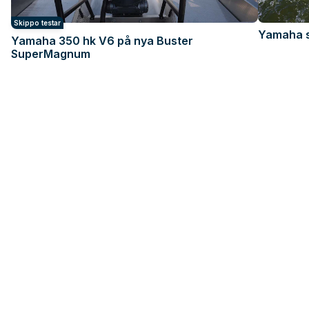
Skippo testar
Yamaha s
Yamaha 350 hk V6 på nya Buster
SuperMagnum