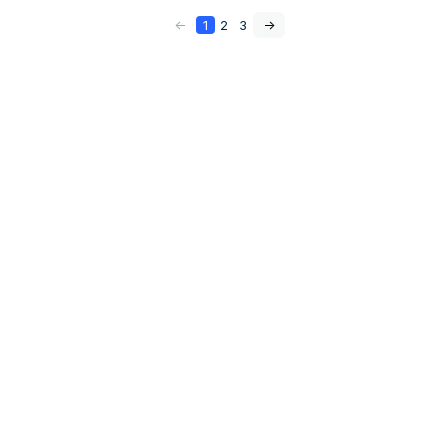
<-
1
2
3
->