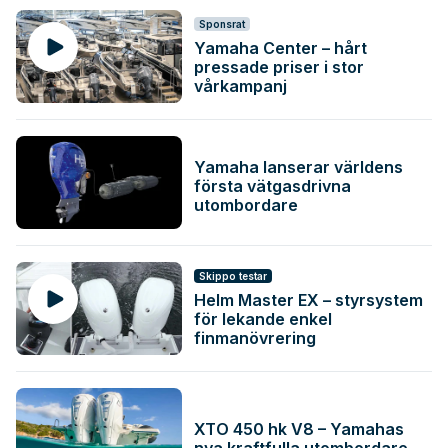
Sponsrat
Yamaha Center – hårt
pressade priser i stor
vårkampanj
Yamaha lanserar världens
första vätgasdrivna
utombordare
Skippo testar
Helm Master EX – styrsystem
för lekande enkel
finmanövrering
XTO 450 hk V8 – Yamahas
nya kraftfulla utombordare