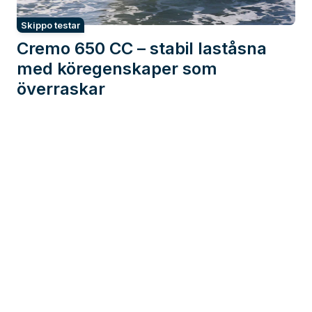
Skippo testar
Cremo 650 CC – stabil laståsna
med köregenskaper som
överraskar