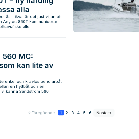
T – ny hårding
ssa alla
stås. Likväl är det just viljan att
 som Anytec 860T kommunicerar
lhavsfiske eller...
 560 MC:
som kan lite av
nde enkel och kravlös pendlarbåt
llan en hyttbåt och en
r vi känna Sandström 560...
<-
Föregående
1
2
3
4
5
6
Nästa
->