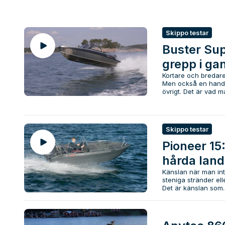
Skippo testar
Buster Su
grepp i ga
Kortare och bredare 
Men också en handfu
övrigt. Det är vad ma
Skippo testar
Pioneer 15:
hårda land
Känslan när man int
steniga stränder elle
Det är känslan som..