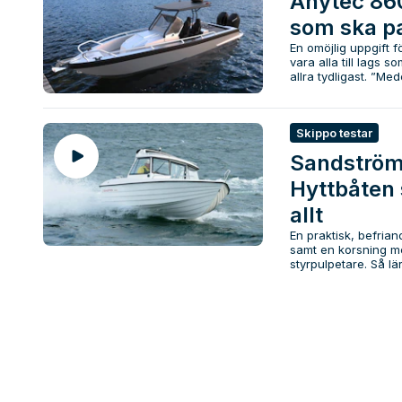
Anytec 860
som ska pa
En omöjlig uppgift för
vara alla till lags
allra tydligast. ”Mede
Skippo testar
Sandström
Hyttbåten 
allt
En praktisk, befria
samt en korsning me
styrpulpetare. Så lä