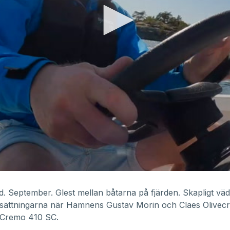
. September. Glest mellan båtarna på fjärden. Skapligt väd
tsättningarna när Hamnens Gustav Morin och Claes Olivecr
Cremo 410 SC
.