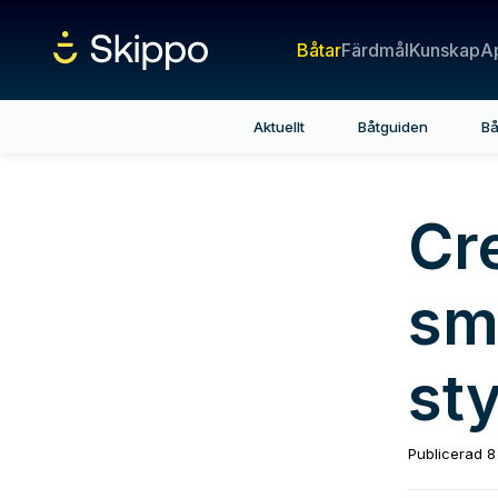
Båtar
Färdmål
Kunskap
A
Aktuellt
Båtguiden
Bå
Cr
sm
st
Publicerad
8