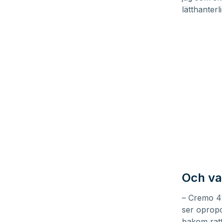
lätthanterl
Och va
– Cremo 41
ser opropo
bakom ratt