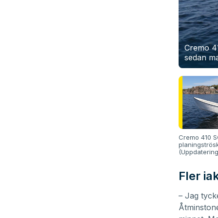
Cremo 41
sedan ma
Cremo 410 SC
planingströsk
(Uppdaterin
Fler ia
– Jag tyck
Åtminstone