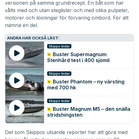
versionen på samma grundrecept. En båt som har
sålts med och utan steglister och med olika pulpeter,
motorer och lösningar för förvaring ombord. För att
nämna en del.
ANDRA HAR OCKSÅ LÄST:
Skippo testar
Buster Supermagnum:
Stenhård test i 400 sjömil
Skippo testar
Buster Phantom – ny värsting
med 700 hk
Skippo testar
Buster Magnum M5 – den snälla
stridshingsten
Det som Skippos utsände reporter har att göra med