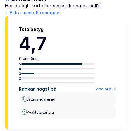
Har du ägt, kört eller seglat denna modell?
+ Bidra med ett omdöme
Totalbetyg
4,7
(
1
omdöme
)
5
4
3
2
1
Rankar högst på
Visa alla
->
Lättmanövrerad
Kvalitetskänsla