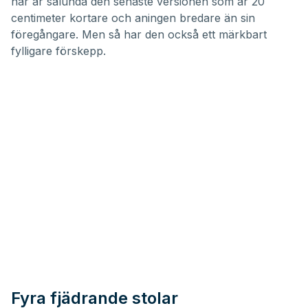
här är sålunda den senaste versionen som är 20
centimeter kortare och aningen bredare än sin
föregångare. Men så har den också ett märkbart
fylligare förskepp.
Fyra fjädrande stolar