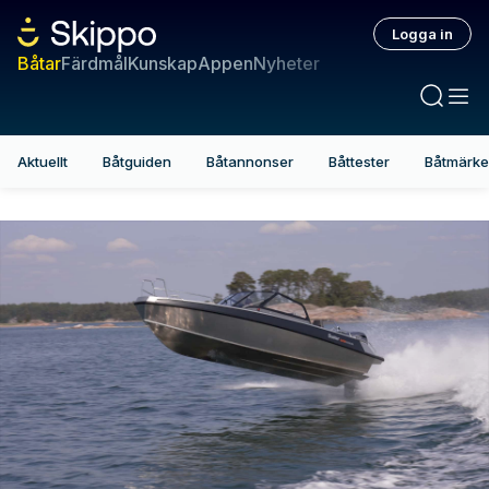
Logga in
Båtar
Färdmål
Kunskap
Appen
Nyheter
Aktuellt
Båtguiden
Båtannonser
Båttester
Båtmärk