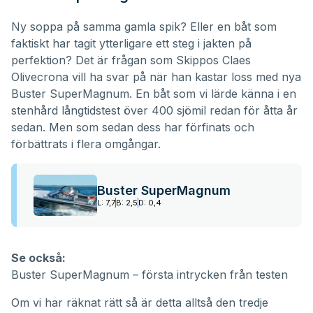
Ny soppa på samma gamla spik? Eller en båt som
faktiskt har tagit ytterligare ett steg i jakten på
perfektion? Det är frågan som Skippos Claes
Olivecrona vill ha svar på när han kastar loss med
nya
Buster SuperMagnum
. En båt som vi lärde känna i
en
stenhård långtidstest över 400 sjömil
redan för åtta år
sedan. Men som sedan dess har förfinats och
förbättrats i flera omgångar.
Buster SuperMagnum
L: 7,7
B: 2,5
D: 0,4
Se också:
Buster SuperMagnum – första intrycken från testen
Om vi har räknat rätt så är detta alltså den tredje