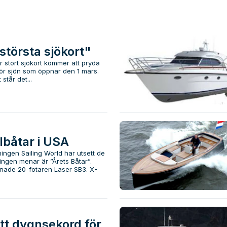
största sjökort"
r stort sjökort kommer att pryda
 för sjön som öppnar den 1 mars.
står det...
lbåtar i USA
ingen Sailing World har utsett de
ingen menar är ”Årets Båtar”.
mnade 20-fotaren Laser SB3. X-
tt dygnsekord för