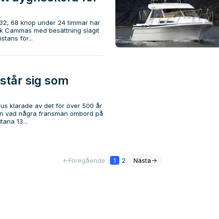
 32, 68 knop under 24 timmar har
k Cammas med besättning slagit
stans för...
står sig som
s klarade av det för över 500 år
än vad några fransmän ombord på
ana 13...
<-
Föregående
1
2
Nästa
->