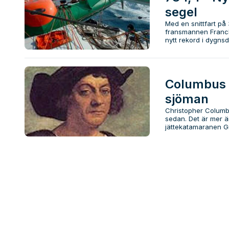
segel
Med en snittfart på
fransmannen Franc
nytt rekord i dygnsdi
Columbus 
sjöman
Christopher Columbu
sedan. Det är mer 
jättekatamaranen Git