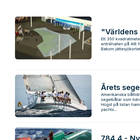
"Världens 
Ett 350 kvadratmete
entréhallen på Allt
Bakom jättesjökortet 
Årets sege
Amerikanska båttidn
segelbåtar som tidn
Högst på listan ha
yachts...
784,4 - Ny