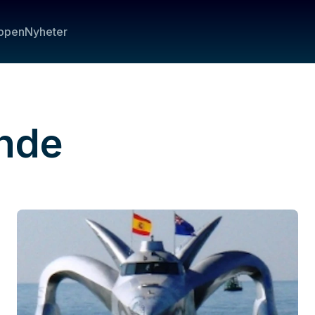
ppen
Nyheter
nde