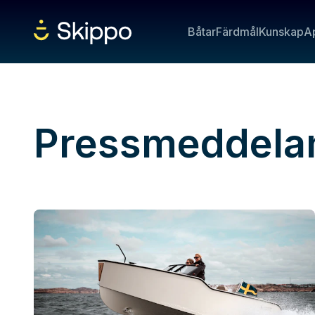
Båtar
Färdmål
Kunskap
A
Pressmeddela