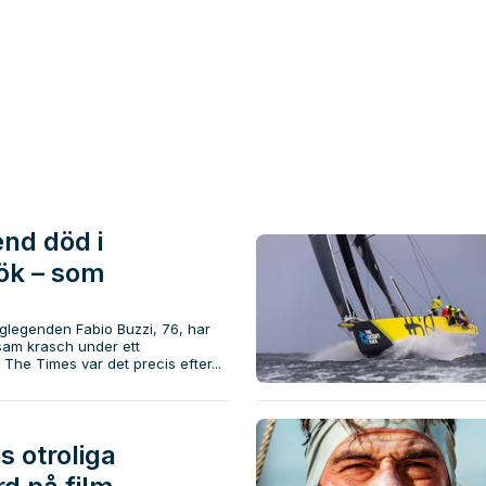
nd död i
ök – som
nglegenden Fabio Buzzi, 76, har
dsam krasch under ett
 The Times var det precis efter...
 otroliga