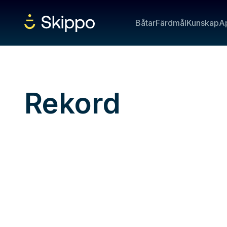
Båtar
Färdmål
Kunskap
A
Rekord