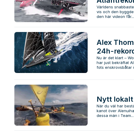
Atlantreko
Världens snabbaste 
vis och den byggdes 
den här videon får...
Alex Thoms
24h-rekor
Nu är det klart – W
har just bekräftat 
fots enskrovsbåtar ö
Nytt lokalt
När du väl har bestä
kanot över Alenuiha
dessa män i Team...