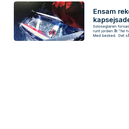
Ensam rek
kapsejsade
Soloseglaren forsad
runt jorden åt ”fel h
Med besked. Det såg