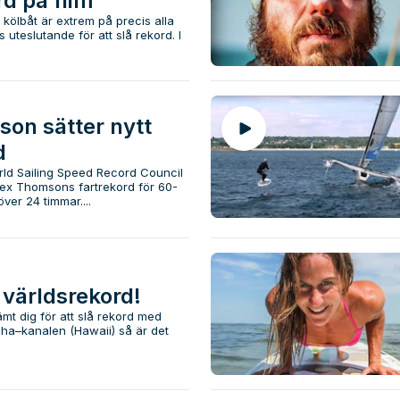
rd på film
kölbåt är extrem på precis alla
uteslutande för att slå rekord. I
on sätter nytt
d
orld Sailing Speed Record Council
Alex Thomsons fartrekord för 60-
ver 24 timmar....
 världsrekord!
mt dig för att slå rekord med
ha–kanalen (Hawaii) så är det