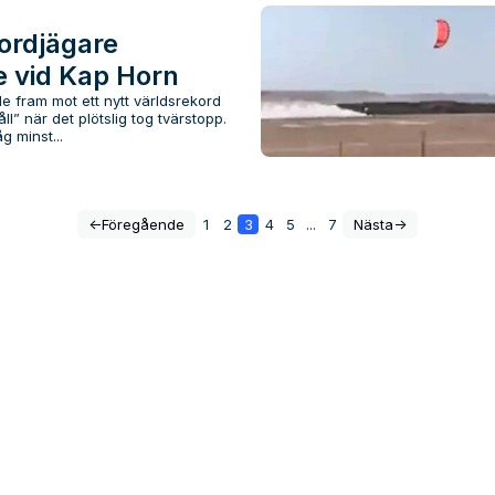
ordjägare
 vid Kap Horn
e fram mot ett nytt världsrekord
åll” när det plötslig tog tvärstopp.
 minst...
<-
Föregående
1
2
3
4
5
...
7
Nästa
->