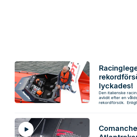
Racinglege
rekordförs
lyckades!
Den italienske raci
avlidit efter en vål
rekordförsök. Enligt
Comanches