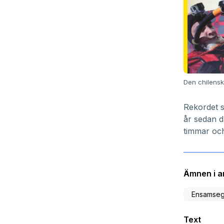
Den chilensk
Rekordet s
år sedan d
timmar oc
Ämnen i ar
Ensamseg
Text