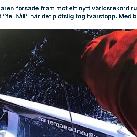
aren forsade fram mot ett nytt världsrekord ru
t ”fel håll” när det plötslig tog tvärstopp. Med