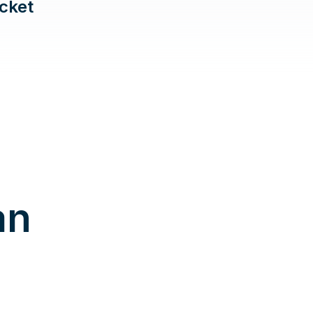
cket
an