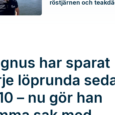
röstjärnen och teakdä
gnus har sparat
rje löprunda sed
10 – nu gör han
mma sak med