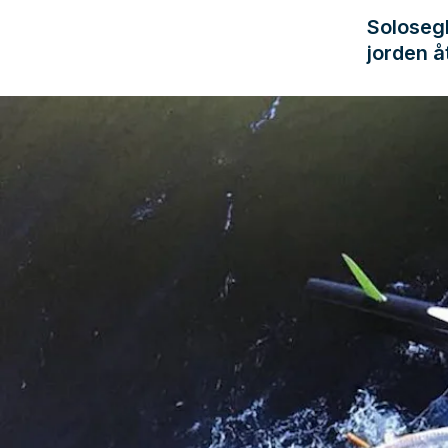
Solosegl
jorden å