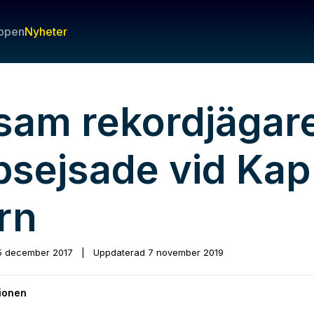
ppen
Nyheter
sam rekordjägar
psejsade vid Kap
rn
5 december 2017
|
Uppdaterad
7 november 2019
ionen