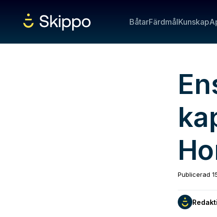
Båtar
Färdmål
Kunskap
A
En
ka
Ho
Publicerad
1
Redakt