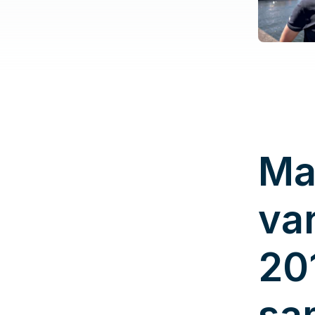
Ma
va
20
sa