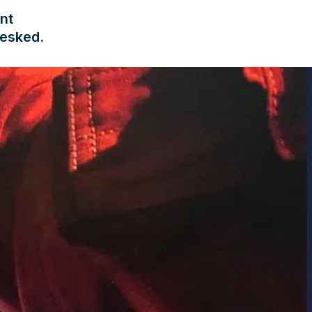
nt
 besked.