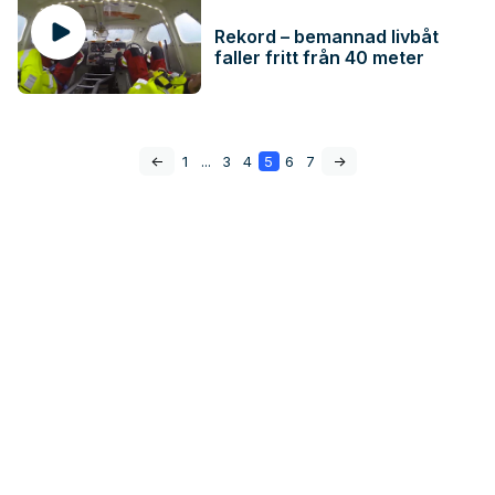
Rekord – bemannad livbåt
faller fritt från 40 meter
<-
1
...
3
4
5
6
7
->