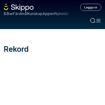
Logga in
Båtar
Färdmål
Kunskap
Appen
Nyheter
Rekord