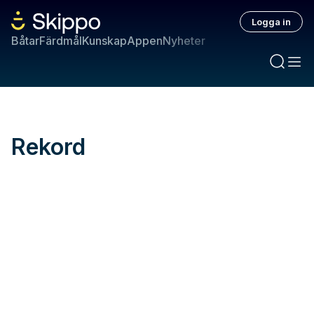
Logga in
Båtar
Färdmål
Kunskap
Appen
Nyheter
Rekord