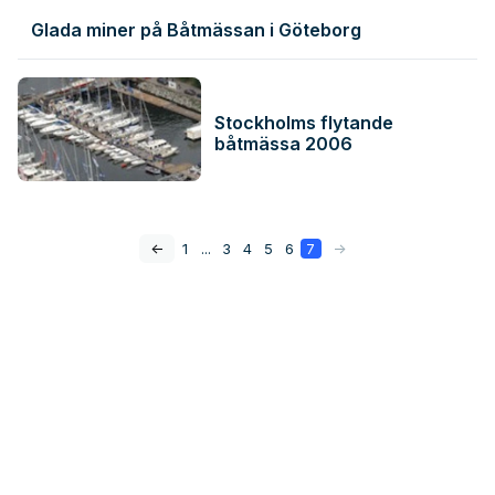
Glada miner på Båtmässan i Göteborg
Stockholms flytande
båtmässa 2006
<-
1
...
3
4
5
6
7
->