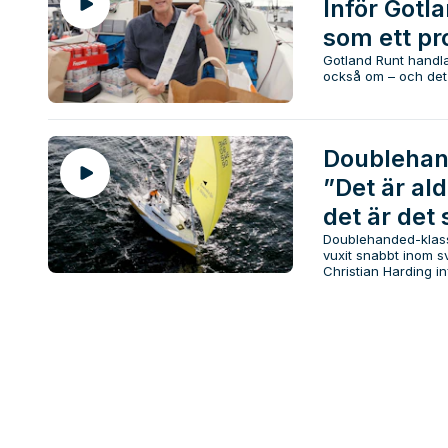
Inför Gotl
som ett pr
Gotland Runt handla
också om – och det ä
Doublehan
”Det är ald
det är det
Doublehanded-klass
vuxit snabbt inom s
Christian Harding in