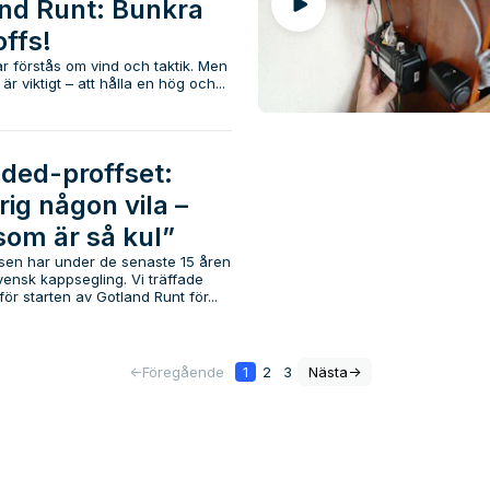
and Runt: Bunkra
offs!
r förstås om vind och taktik. Men
r viktigt – att hålla en hög och...
ded-proffset:
rig någon vila –
 som är så kul”
en har under de senaste 15 åren
vensk kappsegling. Vi träffade
för starten av Gotland Runt för...
<-
Föregående
1
2
3
Nästa
->