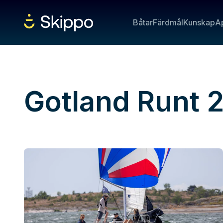
Båtar
Färdmål
Kunskap
A
Gotland Runt 