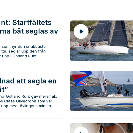
nt: Startfältets
ma båt seglas av
lj som hyr den snabbaste
itta, seglar upp den från
 upp i Gotland Runt....
lnad att segla en
t”
inför Gotland Runt gav mersmak.
pos Claes Olivecrona som var
lla upp med tävlingens minsta...