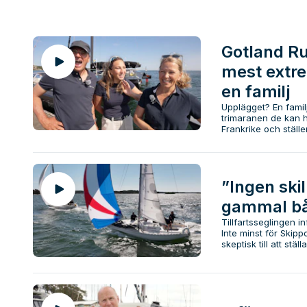
Gotland Ru
mest extre
en familj
Upplägget? En fami
trimaranen de kan h
Frankrike och ställer
”Ingen skil
gammal bå
Tillfartsseglingen 
Inte minst för Skip
skeptisk till att stä