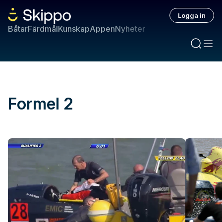
Logga in
Båtar
Färdmål
Kunskap
Appen
Nyheter
Formel 2