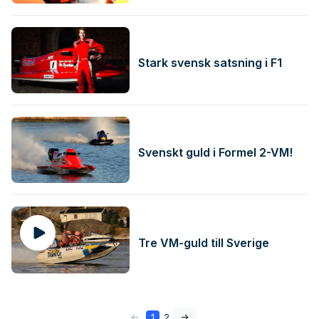
Stark svensk satsning i F1
Svenskt guld i Formel 2-VM!
Tre VM-guld till Sverige
<-
1
2
->