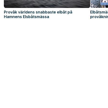
Provåk världens snabbaste elbåt på
Elbåtsmä
Hamnens Elsbåtsmässa
provåknin