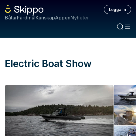
Logga in
Båtar
Färdmål
Kunskap
Appen
Nyheter
Electric Boat Show