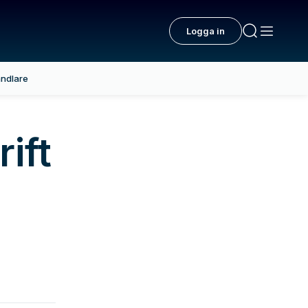
Logga in
ndlare
ift