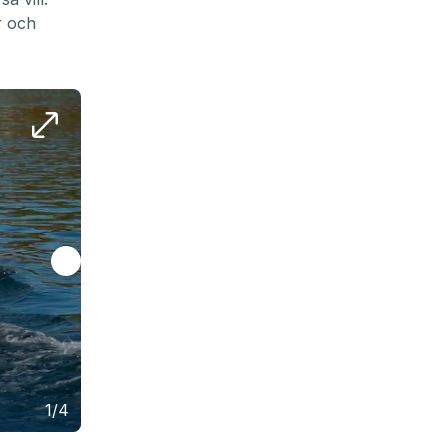
r och
Om man vill åka riktigt fort och eldrivet i framt
1/4
katamaranen ett hett alternativ.