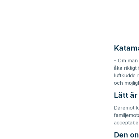
Katama
– Om man v
åka riktig
luftkudde 
och möjligh
Lätt är
Däremot k
familjemot
acceptabel
Den on