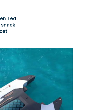
men Ted
t snack
oat