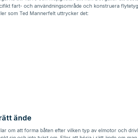
ecifikt fart- och användningsområde och konstruera flytetyg
Eller som Ted Mannerfelt uttrycker det:
 rätt ände
lar om att forma båten efter vilken typ av elmotor och driv
kt sig och inte tvärt om. Eller att börja i rätt ände om man s