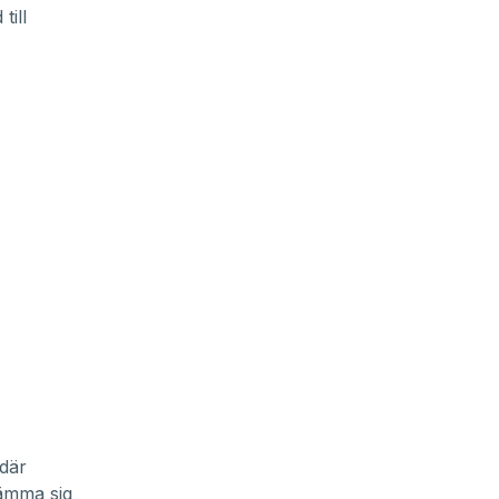
till
 där
tämma sig