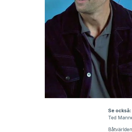
0
seconds
of
Se också:
19
Ted Manner
minutes,
29
seconds
Volume
Båtvärlden 