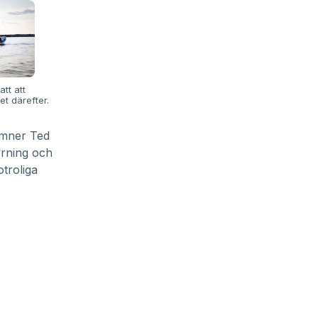
tt att
t därefter.
ämner Ted
tyrning och
troliga