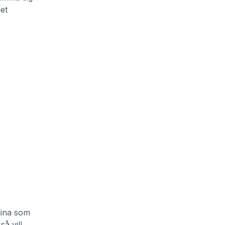
et
lina som
å vill.