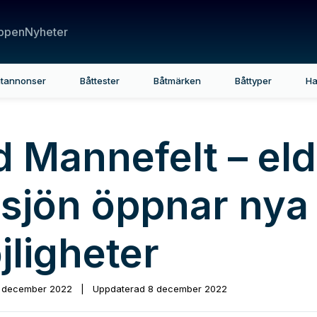
ppen
Nyheter
tannonser
Båttester
Båtmärken
Båttyper
Ha
 Mannefelt – eldr
 sjön öppnar nya
jligheter
 december 2022
|
Uppdaterad
8 december 2022