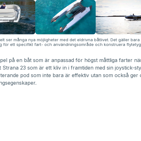
t ser många nya möjligheter med det eldrivna båtlivet. Det gäller bara a
 för ett specifikt fart- och användningsområde och konstruera flytetyge
l på en båt som är anpassad för högst måttliga farter n
t
Strana 23
som är ett kliv in i framtiden med sin joystick-s
oterande pod som inte bara är effektiv utan som också ger o
ngsegenskaper.