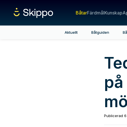
Båtar
Färdmål
Kunskap
A
Aktuellt
Båtguiden
Bå
Ted
på
mö
Publicerad
6