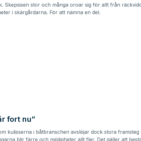
k. Skepsisen stor och många oroar sig för allt från räckvidd 
heter i skärgårdarna. För att nämna en del.
r fort nu”
kom kulisserna i båtbranschen avslöjar dock stora framsteg
arna blir färre och möjligheter allt fler. Det gäller att bes