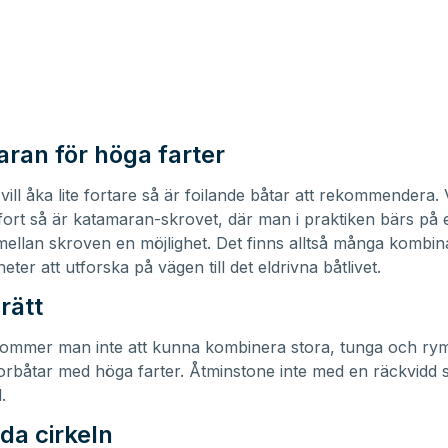
ran för höga farter
ill åka lite fortare så är foilande båtar att rekommendera. 
t fort så är katamaran-skrovet, där man i praktiken bärs på 
mellan skroven en möjlighet. Det finns alltså många kombin
eter att utforska på vägen till det eldrivna båtlivet.
 rätt
ommer man inte att kunna kombinera stora, tunga och rym
orbåtar med höga farter. Åtminstone inte med en räckvidd 
.
da cirkeln