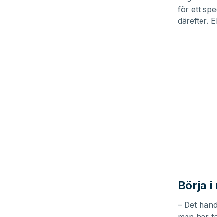
för ett sp
därefter. 
Börja i
– Det hand
man har tän