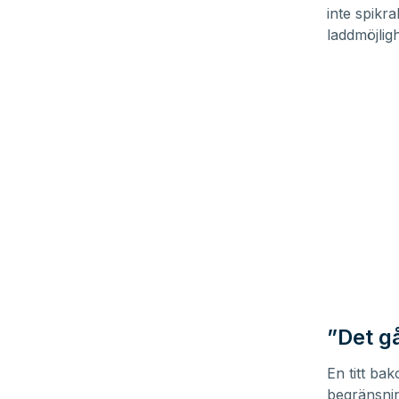
90%
inte spikra
laddmöjlig
”Det gå
En titt ba
begränsning