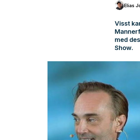
Elias 
Visst ka
Mannerfe
med des
Show.