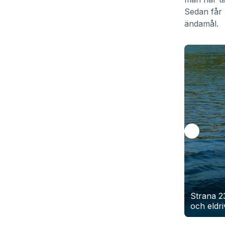
Sedan får 
ändamål.
Strana 23
och eldr