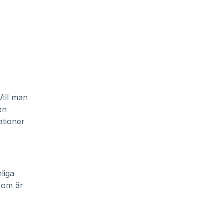
Vill man
en
ationer
liga
som är