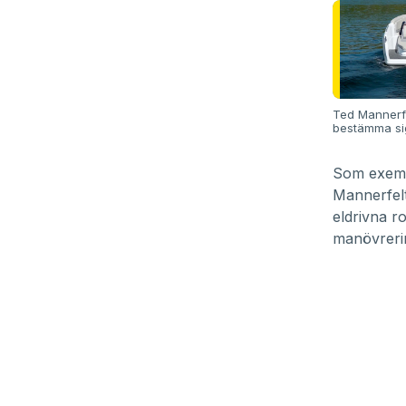
Ted Mannerfel
bestämma sig
Som exempe
Mannerfel
eldrivna r
manövreri