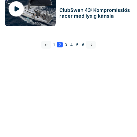
ClubSwan 43: Kompromisslös
racer med lyxig känsla
<-
1
2
3
4
5
6
->