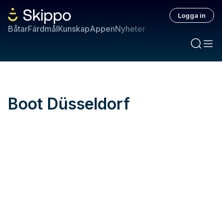
Logga in
Båtar
Färdmål
Kunskap
Appen
Nyheter
Boot Düsseldorf