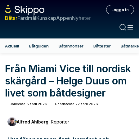
Logga in
Båtar
Färdmål
Kunskap
Appen
Nyheter
Aktuellt
Båtguiden
Båtannonser
Båttester
Båtmärk
Från Miami Vice till nordisk
skärgård – Helge Duus om
livet som båtdesigner
Publicerad
8 april 2026
|
Uppdaterad
22 april 2026
Alfred Ahlberg
,
Reporter