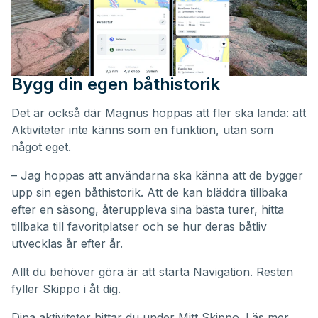
Bygg din egen båthistorik
Det är också där Magnus hoppas att fler ska landa: att
Aktiviteter inte känns som en funktion, utan som
något eget.
– Jag hoppas att användarna ska känna att de bygger
upp sin egen båthistorik. Att de kan bläddra tillbaka
efter en säsong, återuppleva sina bästa turer, hitta
tillbaka till favoritplatser och se hur deras båtliv
utvecklas år efter år.
Allt du behöver göra är att starta Navigation. Resten
fyller Skippo i åt dig.
Dina aktiviteter hittar du under
Mitt Skippo
. Läs mer