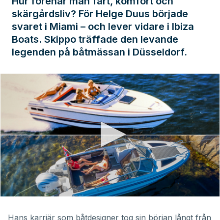
Hur förenar man fart, komfort och
skärgårdsliv? För Helge Duus började
svaret i Miami – och lever vidare i Ibiza
Boats. Skippo träffade den levande
legenden på båtmässan i Düsseldorf.
0
seconds
of
Hans karriär som båtdesigner tog sin början långt från