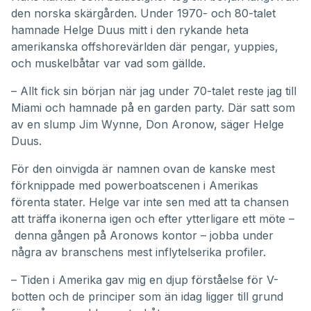
5
den norska skärgården. Under 1970- och 80-talet
minutes,
51
hamnade Helge Duus mitt i den rykande heta
seconds
amerikanska offshorevärlden där pengar, yuppies,
och muskelbåtar var vad som gällde.
– Allt fick sin början när jag under 70-talet reste jag till
Miami och hamnade på en garden party. Där satt som
av en slump Jim Wynne, Don Aronow, säger Helge
Duus.
För den oinvigda är namnen ovan de kanske mest
förknippade med powerboatscenen i Amerikas
förenta stater. Helge var inte sen med att ta chansen
att träffa ikonerna igen och efter ytterligare ett möte –
denna gången på Aronows kontor – jobba under
några av branschens mest inflytelserika profiler.
– Tiden i Amerika gav mig en djup förståelse för V-
botten och de principer som än idag ligger till grund