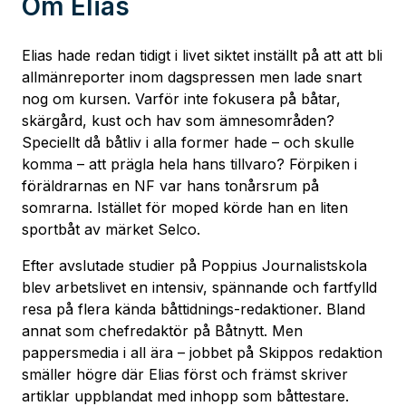
Om
Elias
Elias hade redan tidigt i livet siktet inställt på att att bli
allmänreporter inom dagspressen men lade snart
nog om kursen. Varför inte fokusera på båtar,
skärgård, kust och hav som ämnesområden?
Speciellt då båtliv i alla former hade – och skulle
komma – att prägla hela hans tillvaro? Förpiken i
föräldrarnas en NF var hans tonårsrum på
somrarna. Istället för moped körde han en liten
sportbåt av märket Selco.
Efter avslutade studier på Poppius Journalistskola
blev arbetslivet en intensiv, spännande och fartfylld
resa på flera kända båttidnings-redaktioner. Bland
annat som chefredaktör på Båtnytt. Men
pappersmedia i all ära – jobbet på Skippos redaktion
smäller högre där Elias först och främst skriver
artiklar uppblandat med inhopp som båttestare.