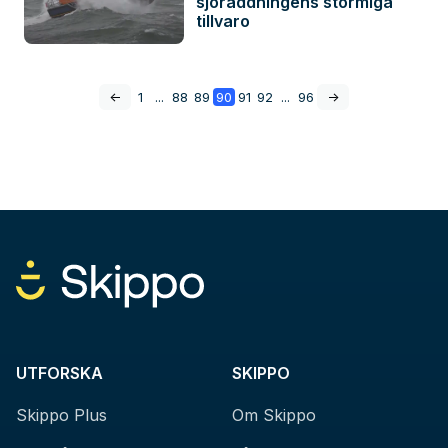
sjöräddningens stormiga
tillvaro
<-
1
...
88
89
90
91
92
...
96
->
UTFORSKA
SKIPPO
Skippo Plus
Om Skippo