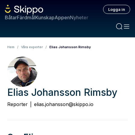
Logga in
Båtar
Färdmål
Kunskap
Appen
Nyheter
Hem
/
Våra experter
/
Elias Johansson Rimsby
Elias Johansson Rimsby
Reporter
|
elias.johansson@skippo.io