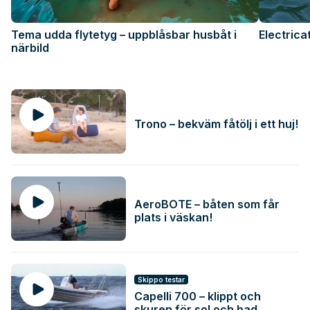
Tema udda flytetyg – uppblåsbar husbåt i
Electrica
närbild
Trono – bekväm fåtölj i ett huj!
AeroBOTE – båten som får
plats i väskan!
Skippo testar
Capelli 700 – klippt och
skuren för sol och bad