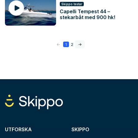
Skippo testar
Capelli Tempest 44 –
stekarbåt med 900 hk!
<-
1
2
->
UTFORSKA
SKIPPO