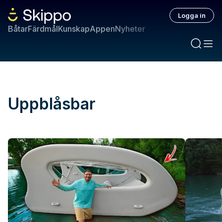
Logga in
Båtar
Färdmål
Kunskap
Appen
Nyheter
Uppblåsbar