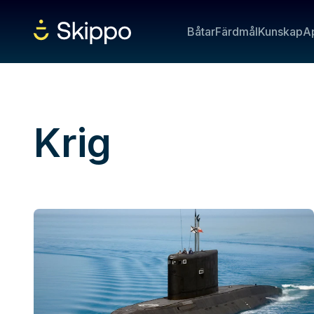
Båtar
Färdmål
Kunskap
A
Krig