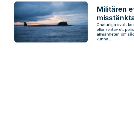
Militären e
misstänkta
Onaturliga svall, l
eller rentav ett per
allmänheten om såd
kunna...