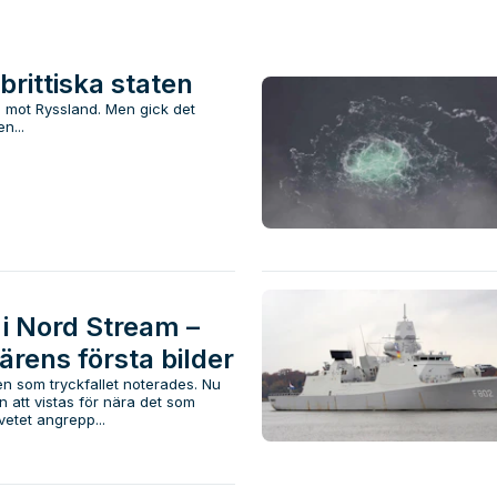
rittiska staten
gi mot Ryssland. Men gick det
n...
i Nord Stream –
tärens första bilder
n som tryckfallet noterades. Nu
n att vistas för nära det som
vetet angrepp...