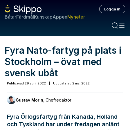
Logga in
Båtar
Färdmål
Kunskap
Appen
Nyheter
Fyra Nato-fartyg på plats i
Stockholm – övat med
svensk ubåt
Publicerad
29 april 2022
|
Uppdaterad
2 maj 2022
Gustav Morin
,
Chefredaktör
Fyra Örlogsfartyg från Kanada, Holland
och Tyskland har under fredagen anlänt