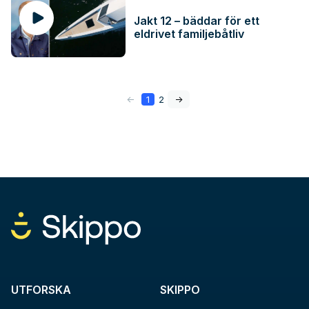
Jakt 12 – bäddar för ett
eldrivet familjebåtliv
<-
1
2
->
UTFORSKA
SKIPPO