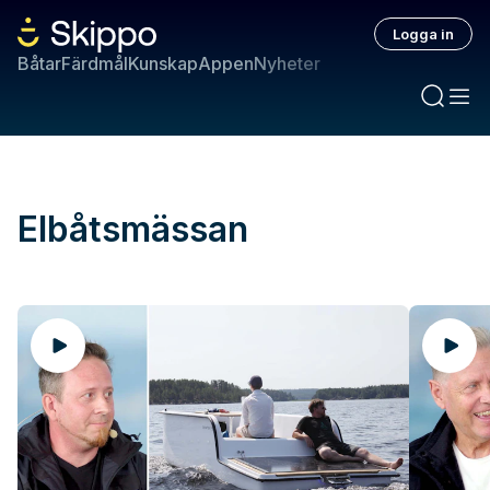
Logga in
Båtar
Färdmål
Kunskap
Appen
Nyheter
Elbåtsmässan