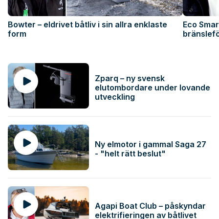
Bowter – eldrivet båtliv i sin allra enklaste
Eco Smart
form
bränslef
Zparq – ny svensk
elutombordare under lovande
utveckling
Ny elmotor i gammal Saga 27
- "helt rätt beslut"
Agapi Boat Club – påskyndar
elektrifieringen av båtlivet