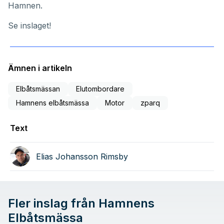
Hamnen.
Se inslaget!
Ämnen i artikeln
Elbåtsmässan
Elutombordare
Hamnens elbåtsmässa
Motor
zparq
Text
Elias Johansson Rimsby
Fler inslag från Hamnens
Elbåtsmässa