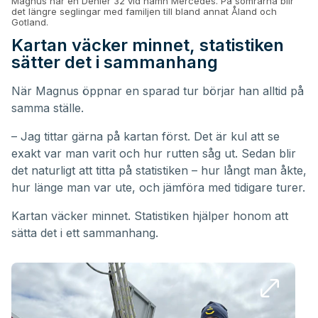
Magnus har en Dehler 32 vid namn Mercedés. På somrarna blir
det längre seglingar med familjen till bland annat Åland och
Gotland.
Kartan väcker minnet, statistiken
sätter det i sammanhang
När Magnus öppnar en sparad tur börjar han alltid på
samma ställe.
– Jag tittar gärna på kartan först. Det är kul att se
exakt var man varit och hur rutten såg ut. Sedan blir
det naturligt att titta på statistiken – hur långt man åkte,
hur länge man var ute, och jämföra med tidigare turer.
Kartan väcker minnet. Statistiken hjälper honom att
sätta det i ett sammanhang.