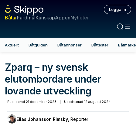
Logga in
Båtar
Färdmål
Kunskap
Appen
Nyheter
Aktuellt
Båtguiden
Båtannonser
Båttester
Båtmärk
Zparq – ny svensk
elutombordare under
lovande utveckling
Publicerad
21 december 2023
|
Uppdaterad
12 augusti 2024
Elias Johansson Rimsby
,
Reporter