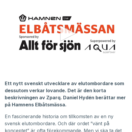
0
seconds
of
Ett nytt svenskt utvecklare av elutombordare som
19
dessutom verkar lovande. Det är den korta
minutes,
52
beskrivningen av Zparq. Daniel Hydén berättar mer
seconds
på Hamnens Elbåtsmässa.
En fascinerande historia om tillkomsten av en ny
svensk elutombordare. Och där ordet ”vänt på
konceptet” är ofta förekommande. Men vi ska ta det