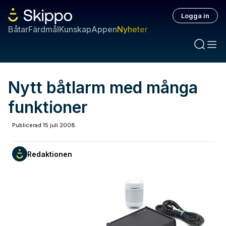
Logga in
Båtar
Färdmål
Kunskap
Appen
Nyheter
Nytt båtlarm med många
funktioner
Publicerad
15 juli 2008
Redaktionen