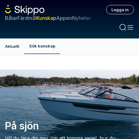
Logga in
Båtar
Färdmål
Kunskap
Appen
Nyheter
Sök kunskap
Aktuellt
På sjön
Vill du lära dig mer om att trimma segel, hur du