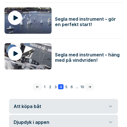
Segla med instrument – gör
en perfekt start!
Segla med instrument – häng
med på vindvriden!
<-
1
2
3
4
5
6
...
10
->
Att köpa båt
Djupdyk i appen