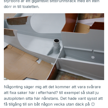
styrbord är ett gigantiskt sittbrunnsfack med en liten
dörr in till toaletten.
Någonting säger mig att det kommer att vara svårare
att fixa saker här i efterhand? till exempel så skall ju
autopiloten sitta här nånstans. Det hade varit sjysst att
få tillgång till sin båt någon vecka utan däck på 🙂