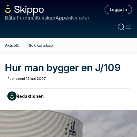
Logga in
Båtar
Färdmål
Kunskap
Appen
Nyheter
Aktuellt
Sök kunskap
Hur man bygger en J/109
Publicerad
12 maj 2007
Redaktionen