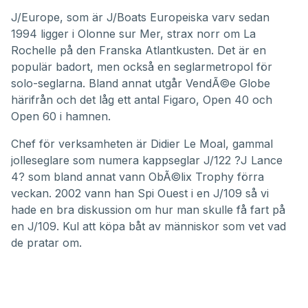
J/Europe
, som är J/Boats Europeiska varv sedan
1994 ligger i Olonne sur Mer, strax norr om La
Rochelle på den Franska Atlantkusten. Det är en
populär badort, men också en seglarmetropol för
solo-seglarna. Bland annat utgår
VendÃ©e Globe
härifrån och det låg ett antal Figaro, Open 40 och
Open 60 i hamnen.
Chef för verksamheten är Didier Le Moal, gammal
jolleseglare som numera kappseglar J/122 ?J Lance
4? som bland annat vann
ObÃ©lix Trophy
förra
veckan. 2002 vann han Spi Ouest i en J/109 så vi
hade en bra diskussion om hur man skulle få fart på
en J/109. Kul att köpa båt av människor som vet vad
de pratar om.