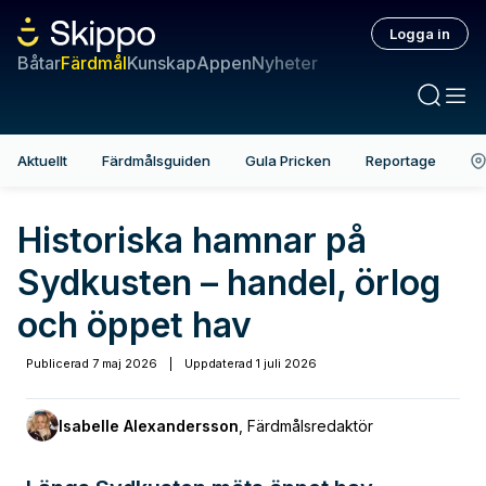
Logga in
Båtar
Färdmål
Kunskap
Appen
Nyheter
Aktuellt
Färdmålsguiden
Gula Pricken
Reportage
Historiska hamnar på
Sydkusten – handel, örlog
och öppet hav
Publicerad
7 maj 2026
|
Uppdaterad
1 juli 2026
Isabelle Alexandersson
,
Färdmålsredaktör