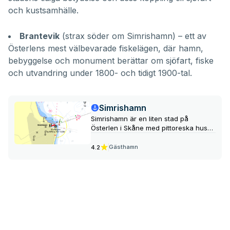
och kustsamhälle.
Brantevik
(strax söder om Simrishamn) – ett av
Österlens mest välbevarade fiskelägen, där hamn,
bebyggelse och monument berättar om sjöfart, fiske
och utvandring under 1800- och tidigt 1900-tal.
Simrishamn
Simrishamn är en liten stad på
Österlen i Skåne med pittoreska hus
och kullerstensgator. Staden har flera
sevärdheter, inklusive Glimmingehus,
Gästhamn
4.2
Naturum och Autoseum, samt
stadsvandringar och ett turistcenter
vid hamnen.