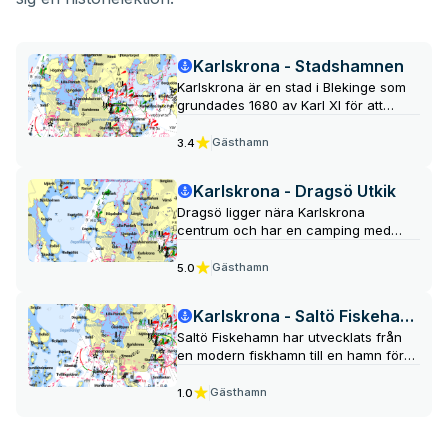
Karlskrona - Stadshamnen
Karlskrona är en stad i Blekinge som
grundades 1680 av Karl XI för att
skapa en isfri och skyddad
örlogshamn. Staden har en komplett
Gästhamn
3.4
bebyggelse från sent 1600- och tidigt
1700-tal och finns med på UNESCO:s
Karlskrona - Dragsö Utkik
världsarvslista, med sevärdheter som
Dragsö ligger nära Karlskrona
Amiralitetskyrkan, Karlskrona
centrum och har en camping med
Marinmuseum och Wämöparken.
restaurang, badstrand, minigolf,
cykeluthyrning och minitåg till
Gästhamn
5.0
centrum. Det är en perfekt plats för
den som vill ha lugn och ro men ändå
Karlskrona - Saltö Fiskehamn
nära till stadens sevärdheter.
Saltö Fiskehamn har utvecklats från
en modern fiskhamn till en hamn för
fritidsbåtar. Det finns planer på att
flytta landningen av fisk och bygga
Gästhamn
1.0
moderna lägenheter på området.