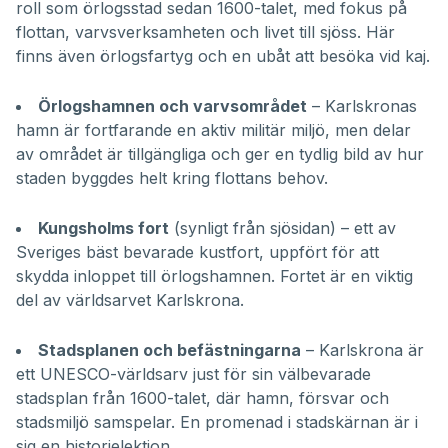
roll som örlogsstad sedan 1600-talet, med fokus på
flottan, varvsverksamheten och livet till sjöss. Här
finns även örlogsfartyg och en ubåt att besöka vid kaj.
Örlogshamnen och varvsområdet
– Karlskronas
hamn är fortfarande en aktiv militär miljö, men delar
av området är tillgängliga och ger en tydlig bild av hur
staden byggdes helt kring flottans behov.
Kungsholms fort
(synligt från sjösidan) – ett av
Sveriges bäst bevarade kustfort, uppfört för att
skydda inloppet till örlogshamnen. Fortet är en viktig
del av världsarvet Karlskrona.
Stadsplanen och befästningarna
– Karlskrona är
ett UNESCO-världsarv just för sin välbevarade
stadsplan från 1600-talet, där hamn, försvar och
stadsmiljö samspelar. En promenad i stadskärnan är i
sig en historielektion.