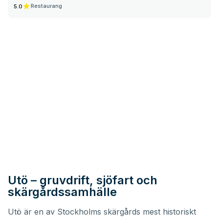
Här kan du njuta av måltider i hotellets Brasserie, som
Restaurang
5.0
erbjuder moderna rätter med lokala råvaror, eller koppla av
med en drink i Bloms Bar.
Utö – gruvdrift, sjöfart och
skärgårdssamhälle
Utö är en av Stockholms skärgårds mest historiskt