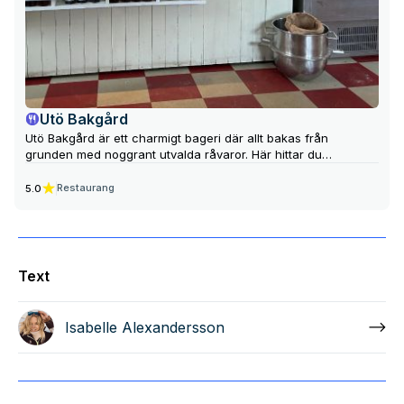
Utö Bakgård
Utö Bakgård är ett charmigt bageri där allt bakas från
grunden med noggrant utvalda råvaror. Här hittar du
fantastiska bullar, småkakor, tårtor och matbröd som kan
avnjutas på plats i trädgården eller tas med ut på ditt äventyr.
Restaurang
5.0
Bakningen leds av Tobias Bergstrand, tidigare medlem i
svenska bagarlandslaget.
Text
Isabelle Alexandersson