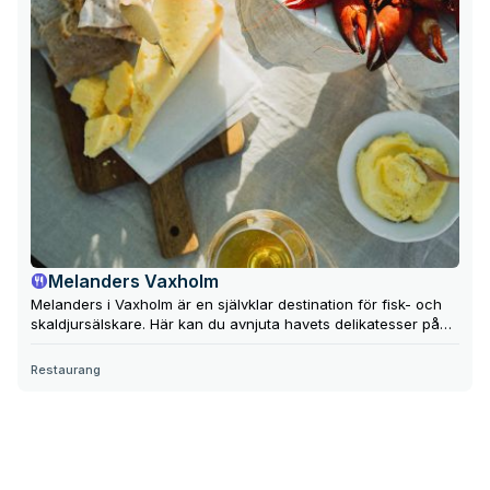
Melanders Vaxholm
Melanders i Vaxholm är en självklar destination för fisk- och
skaldjursälskare. Här kan du avnjuta havets delikatesser på
deras sommarrestaurang, precis vid vattnet, eller handla med
dig färska råvaror hem. Den maritima atmosfären förstärks av
Restaurang
vågornas kluckande och förbipasserande skärgårdsbåtar.