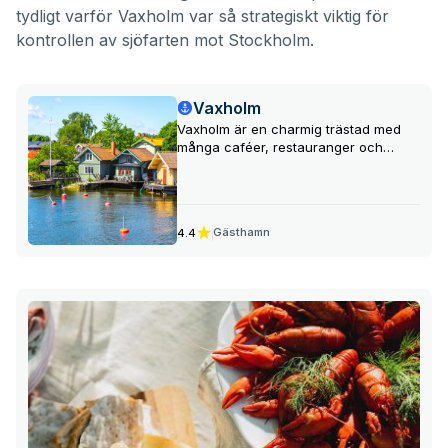
tydligt varför Vaxholm var så strategiskt viktig för
kontrollen av sjöfarten mot Stockholm.
Vaxholm
Vaxholm är en charmig trästad med
många caféer, restauranger och
hantverksbutiker. Staden är också en
central punkt i skärgårdstrafiken och
det är lätt att ta sig dit med båt eller
buss från Stockholm.
Gästhamn
4.4