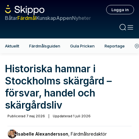
Logga in
Båtar
Färdmål
Kunskap
Appen
Nyheter
Aktuellt
Färdmålsguiden
Gula Pricken
Reportage
Historiska hamnar i
Stockholms skärgård –
försvar, handel och
skärgårdsliv
Publicerad
7 maj 2026
|
Uppdaterad
1 juli 2026
Isabelle Alexandersson
,
Färdmålsredaktör