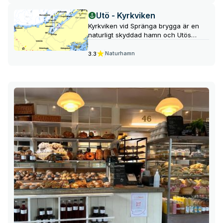
caféer och restauranger.
Utö - Kyrkviken
Kyrkviken vid Spränga brygga är en
naturligt skyddad hamn och Utös
egentliga bebyggelsecentrum. Det
finns ingen gästbrygga, men det går
Naturhamn
3.3
bra att lägga till på svaj och det finns
möjlighet att hyra cykel eller ta taxi för
att utforska ön.