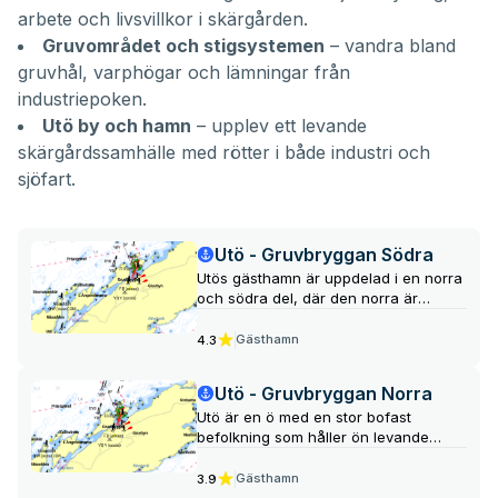
arbete och livsvillkor i skärgården.
Gruvområdet och stigsystemen
– vandra bland
gruvhål, varphögar och lämningar från
industriepoken.
Utö by och hamn
– upplev ett levande
skärgårdssamhälle med rötter i både industri och
sjöfart.
Utö - Gruvbryggan Södra
Utös gästhamn är uppdelad i en norra
och södra del, där den norra är
djupare och bättre skyddad men
också mer trafikerad, medan den
Gästhamn
4.3
södra är lugnare. På ön Persholmen
finns intressanta geologiska
Utö - Gruvbryggan Norra
formationer och en holme av barlast
Utö är en ö med en stor bofast
från gruvfrakt.
befolkning som håller ön levande
även vintertid. Ön har en färgstark
historia med gruvdrift och lockar
Gästhamn
3.9
besökare med utflyktsmöjligheter,