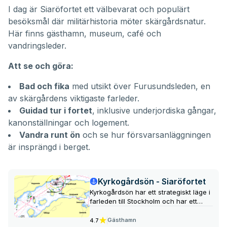
I dag är Siaröfortet ett välbevarat och populärt
besöksmål där militärhistoria möter skärgårdsnatur.
Här finns gästhamn, museum, café och
vandringsleder.
Att se och göra:
Bad och fika
med utsikt över Furusundsleden, en
av skärgårdens viktigaste farleder.
Guidad tur i fortet
, inklusive underjordiska gångar,
kanonställningar och logement.
Vandra runt ön
och se hur försvarsanläggningen
är insprängd i berget.
Kyrkogårdsön - Siaröfortet
Kyrkogårdsön har ett strategiskt läge i
farleden till Stockholm och har ett
återuppstått museum, Siaröfortet, som
erbjuder guidade visningar av hur
Gästhamn
4.7