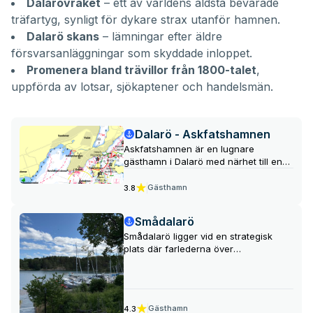
Dalarövraket
– ett av världens äldsta bevarade
träfartyg, synligt för dykare strax utanför hamnen.
Dalarö skans
– lämningar efter äldre
försvarsanläggningar som skyddade inloppet.
Promenera bland trävillor från 1800-talet
,
uppförda av lotsar, sjökaptener och handelsmän.
Dalarö - Askfatshamnen
Askfatshamnen är en lugnare
gästhamn i Dalarö med närhet till en
barnvänlig sandstrand och möjligheter
till marina sportaktiviteter. Det finns
Gästhamn
3.8
även ett café/krog som är öppet
under sommarsäsongen.
Smådalarö
Smådalarö ligger vid en strategisk
plats där farlederna över
Jungfrufjärden och
Gränöfjärden/Ingaröfjärden korsar
varandra. Ön har haft många ägare
genom åren, inklusive en sjökapten
Gästhamn
4.3
som byggde Smådalarö Gård och en