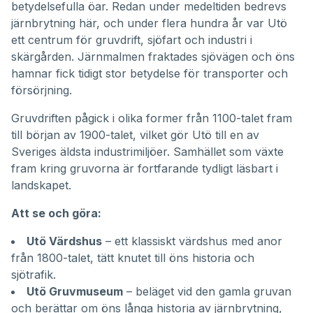
betydelsefulla öar. Redan under medeltiden bedrevs
järnbrytning här, och under flera hundra år var Utö
ett centrum för gruvdrift, sjöfart och industri i
skärgården. Järnmalmen fraktades sjövägen och öns
hamnar fick tidigt stor betydelse för transporter och
försörjning.
Gruvdriften pågick i olika former från 1100-talet fram
till början av 1900-talet, vilket gör Utö till en av
Sveriges äldsta industrimiljöer. Samhället som växte
fram kring gruvorna är fortfarande tydligt läsbart i
landskapet.
Att se och göra:
Utö Värdshus
– ett klassiskt värdshus med anor
från 1800-talet, tätt knutet till öns historia och
sjötrafik.
Utö Gruvmuseum
– beläget vid den gamla gruvan
och berättar om öns långa historia av järnbrytning,