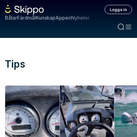
Logga in
Båtar
Färdmål
Kunskap
Appen
Nyheter
Tips