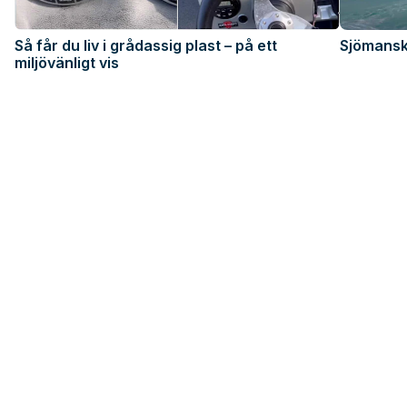
Så får du liv i grådassig plast – på ett
Sjömanska
miljövänligt vis