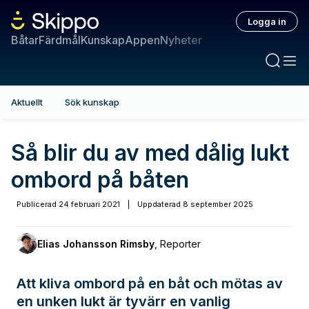
Logga in
Båtar
Färdmål
Kunskap
Appen
Nyheter
Aktuellt
Sök kunskap
Så blir du av med dålig lukt
ombord på båten
Publicerad
24 februari 2021
|
Uppdaterad
8 september 2025
Elias Johansson Rimsby
,
Reporter
Att kliva ombord på en båt och mötas av
en unken lukt är tyvärr en vanlig