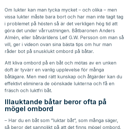
seconds
of
Om lukter kan man tycka mycket – och olika – men
9
vissa lukter måste bara bort och har man inte tagit tag
minutes,
13
i problemet på hösten så är det verkligen hög tid att
seconds
göra det under
vårrustningen
. Båtbaronen Anders
Almén, eller båtvärldens Leif G.W. Persson om man så
vill, ger i videon ovan sina bästa tips om hur man
råder bot på snusklukt ombord på båtar.
Att kliva ombord på en båt och mötas av en unken
doft är tyvärr en vanlig upplevelse för många
båtägare. Men med rätt kunskap och åtgärder kan du
effektivt eliminera de oönskade lukterna och få en
fräsch och luktfri båt.
Illauktande båtar beror ofta på
mögel ombord
– Har du en båt som ”luktar båt”, som många säger,
så beror det sannolikt på att det finns mögel ombord,