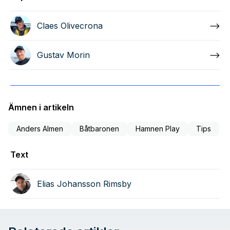
Claes Olivecrona
Gustav Morin
Ämnen i artikeln
Anders Almen
Båtbaronen
Hamnen Play
Tips
Text
Elias Johansson Rimsby