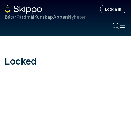
Logga in
Båtar
Färdmål
Kunskap
Appen
Nyheter
Locked