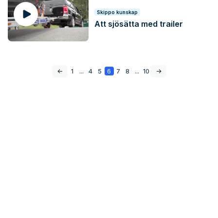
Skippo kunskap
Att sjösätta med trailer
<-
1
...
4
5
6
7
8
...
10
->