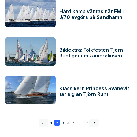
Hård kamp väntas när EM i
J/70 avgörs på Sandhamn
Bildextra: Folkfesten Tjörn
Runt genom kameralinsen
Klassikern Princess Svanevit
tar sig an Tjörn Runt
<-
1
2
3
4
5
...
17
->