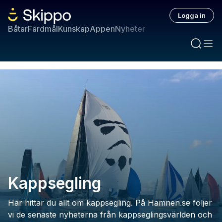
Logga in
Båtar
Färdmål
Kunskap
Appen
Nyheter
Kappsegling
Här hittar du allt om kappsegling. På Hamnen.se följer
vi de senaste nyheterna från kappseglingsvärlden och