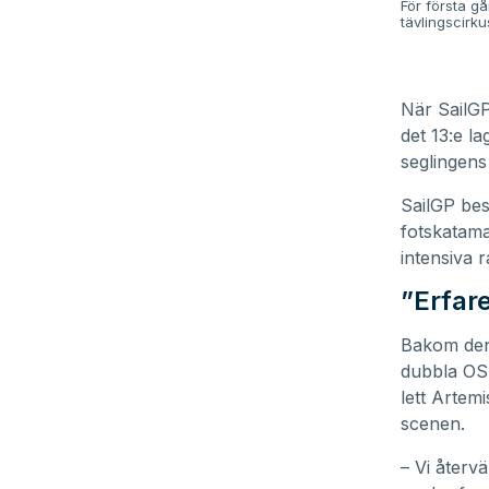
För första gå
tävlingscirku
När SailGP
det 13:e l
seglingens 
SailGP bes
fotskatama
intensiva 
”Erfar
Bakom den
dubbla OS-
lett Artem
scenen.
– Vi återv