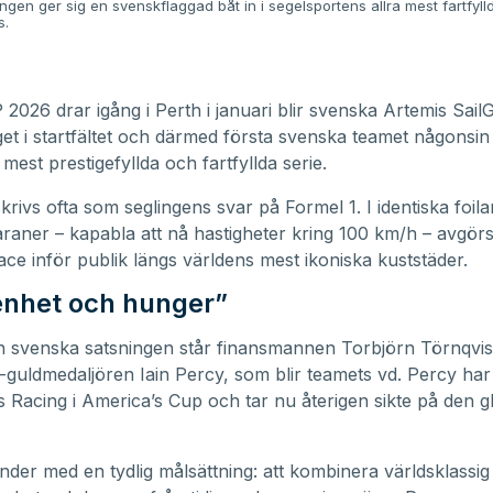
ngen ger sig en svenskflaggad båt in i segelsportens allra mest fartfyll
s.
 2026 drar igång i Perth i januari blir svenska Artemis Sai
aget i startfältet och därmed första svenska teamet någonsin 
mest prestigefyllda och fartfyllda serie.
krivs ofta som seglingens svar på Formel 1. I identiska foil
raner – kapabla att nå hastigheter kring 100 km/h – avgörs
race inför publik längs världens mest ikoniska kuststäder.
enhet och hunger”
 svenska satsningen står finansmannen Torbjörn Törnqvis
guldmedaljören Iain Percy, som blir teamets vd. Percy har 
is Racing i America’s Cup och tar nu återigen sikte på den g
änder med en tydlig målsättning: att kombinera världsklassig