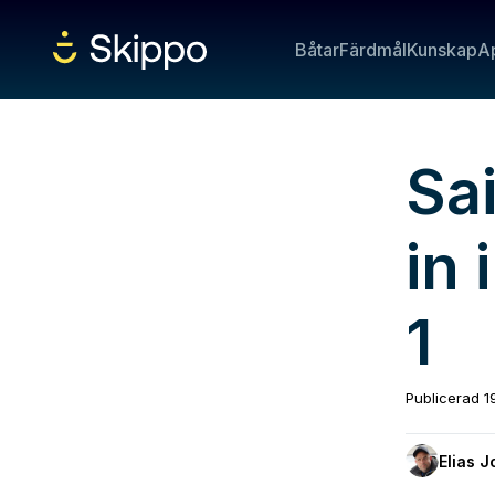
Båtar
Färdmål
Kunskap
A
Sai
in 
1
Publicerad
1
Elias 