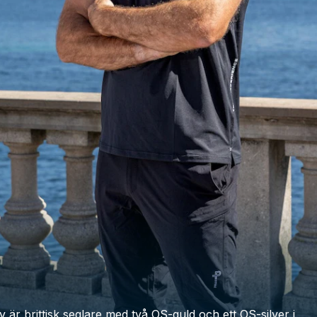
y är brittisk seglare med två OS-guld och ett OS-silver i