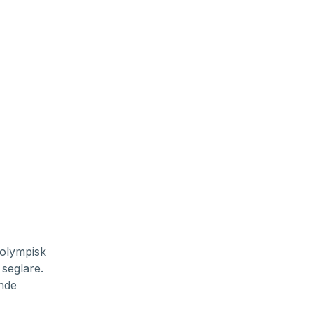
 olympisk
 seglare.
ande