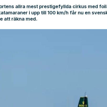
rtens allra mest prestigefyllda cirkus med foi
atamaraner i upp till 100 km/h får nu en svens
e att räkna med.