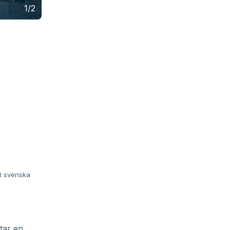
1/2
rorsman.
et svenska
tar en