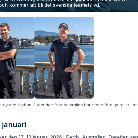
och kommer att bli det svenska teamets vd.
Percy och Nathan Outteridge från Australien har redan färdiga roller i d
 januari
er den 17–18 januari 2026 i Perth, Australien. Därefter vän