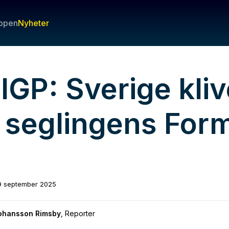
ppen
Nyheter
lGP: Sverige kliv
i seglingens For
9 september 2025
Johansson Rimsby
,
Reporter