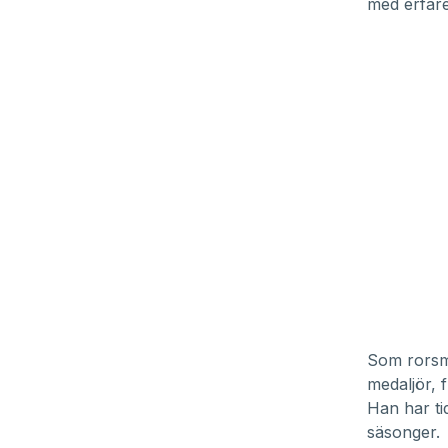
med erfare
Som rorsma
medaljör, 
Han har ti
säsonger.