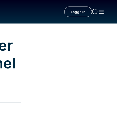
Logga in
er
mel