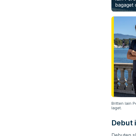
bagaget 
Britten Iain 
laget.
Debut i
Debuten sk