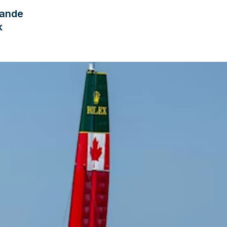
lande
k