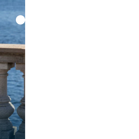
Australiensaren Nathan Outteridge har ett OSA
OS-silver i bagaget och är uttagen som besät