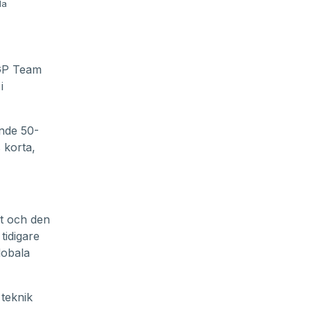
da
lGP Team
i
ande 50-
 korta,
t och den
tidigare
lobala
 teknik