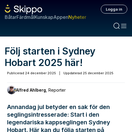
Logga in
Båtar
Färdmål
Kunskap
Appen
Nyheter
Följ starten i Sydney
Hobart 2025 här!
Publicerad
24 december 2025
|
Uppdaterad
25 december 2025
Alfred Ahlberg
,
Reporter
Annandag jul betyder en sak för den
seglingsintresserade: Start i den
legendariska kappseglingen Sydney
Hobart. Här kan du följa starten på