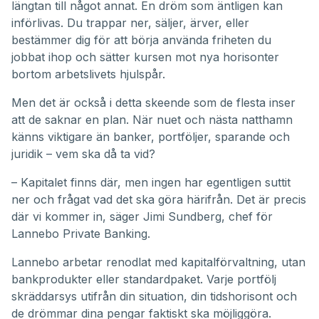
längtan till något annat. En dröm som äntligen kan
införlivas. Du trappar ner, säljer, ärver, eller
bestämmer dig för att börja använda friheten du
jobbat ihop och sätter kursen mot nya horisonter
bortom arbetslivets hjulspår.
Men det är också i detta skeende som de flesta inser
att de saknar en plan. När nuet och nästa natthamn
känns viktigare än banker, portföljer, sparande och
juridik – vem ska då ta vid?
– Kapitalet finns där, men ingen har egentligen suttit
ner och frågat vad det ska göra härifrån. Det är precis
där vi kommer in, säger Jimi Sundberg, chef för
Lannebo Private Banking.
Lannebo arbetar renodlat med kapitalförvaltning, utan
bankprodukter eller standardpaket. Varje portfölj
skräddarsys utifrån din situation, din tidshorisont och
de drömmar dina pengar faktiskt ska möjliggöra.